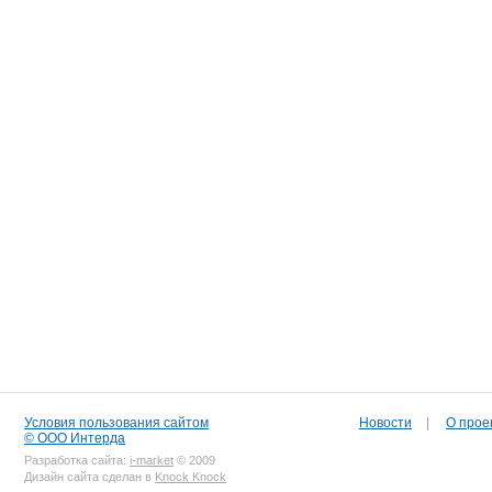
Условия пользования сайтом
Новости
|
О прое
© ООО Интерда
Разработка сайта:
i-market
© 2009
Дизайн сайта сделан в
Knock Knock