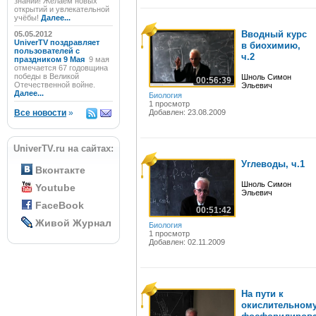
знаний! Желаем новых
открытий и увлекательной
учёбы!
Далее...
Вводный курс
05.05.2012
UniverTV поздравляет
в биохимию,
пользователей с
ч.2
праздником 9 Мая
9 мая
отмечается 67 годовщина
победы в Великой
Шноль Симон
00:56:39
Отечественной войне.
Эльевич
Далее...
Биология
1 просмотр
Все новости
»
Добавлен: 23.08.2009
UniverTV.ru на сайтах:
Углеводы, ч.1
Вконтакте
Шноль Симон
Youtube
Эльевич
FaceBook
00:51:42
Живой Журнал
Биология
1 просмотр
Добавлен: 02.11.2009
На пути к
окислительном