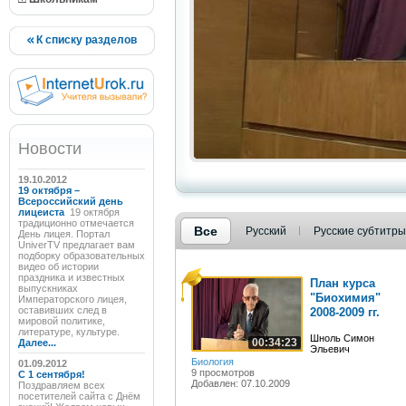
К списку разделов
Новости
19.10.2012
19 октября –
Всероссийский день
лицеиста
19 октября
традиционно отмечается
Все
Русский
Русские субтитры
День лицея. Портал
UniverTV предлагает вам
подборку образовательных
видео об истории
праздника и известных
План курса
выпускниках
"Биохимия"
Императорского лицея,
оставивших след в
2008-2009 гг.
мировой политике,
литературе, культуре.
Шноль Симон
00:34:23
Далее...
Эльевич
Биология
01.09.2012
9 просмотров
C 1 сентября!
Добавлен: 07.10.2009
Поздравляем всех
посетителей сайта с Днём