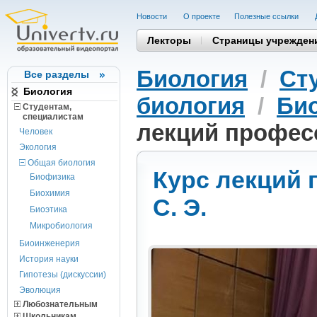
Новости
О проекте
Полезные cсылки
Лекторы
Страницы учрежден
Биология
/
Ст
Все разделы
Биология
биология
/
Би
Студентам,
cпециалистам
лекций профес
Человек
Экология
Общая биология
Курс лекций
Биофизика
Биохимия
С. Э.
Биоэтика
Микробиология
Биоинженерия
История науки
Гипотезы (дискуссии)
Эволюция
Любознательным
Школьникам