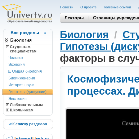
Новости
О проекте
Полезные cсылки
Лекторы
Страницы учрежден
Биология
/
Ст
Все разделы
Биология
Гипотезы (диск
Студентам,
cпециалистам
факторы в случ
Человек
Экология
Общая биология
Космофизиче
Биоинженерия
История науки
процессах. Д
Гипотезы (дискуссии)
Эволюция
Любознательным
Школьникам
К списку разделов