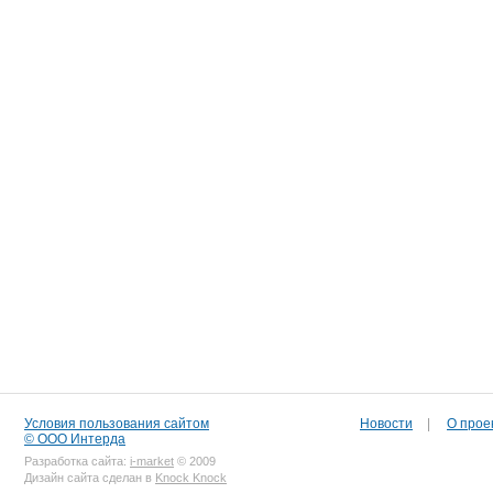
Условия пользования сайтом
Новости
|
О прое
© ООО Интерда
Разработка сайта:
i-market
© 2009
Дизайн сайта сделан в
Knock Knock