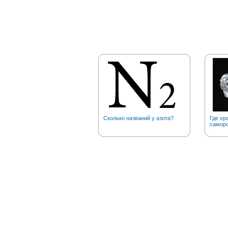
Сколько названий у азота?
Где хр
саморо