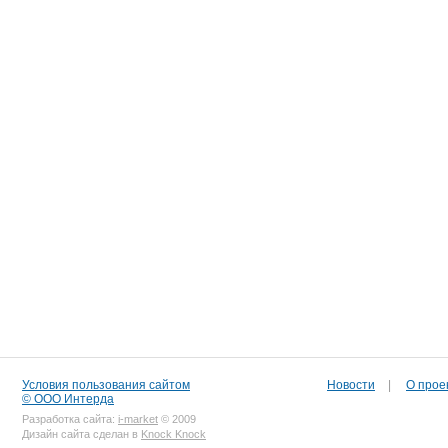
Условия пользования сайтом
Новости
|
О прое
© ООО Интерда
Разработка сайта:
i-market
© 2009
Дизайн сайта сделан в
Knock Knock