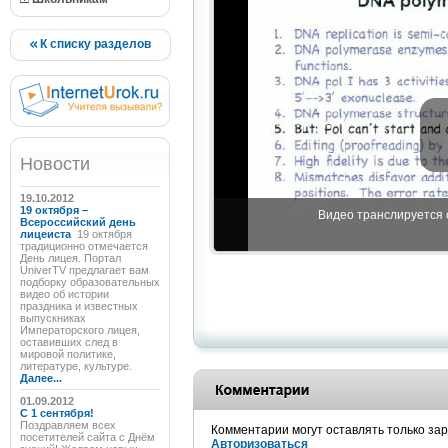
К списку разделов
Новости
19.10.2012
19 октября –
Видео транслируется с
Всероссийский день
лицеиста
19 октября
традиционно отмечается
День лицея. Портал
UniverTV предлагает вам
подборку образовательных
видео об истории
праздника и известных
выпускниках
Императорского лицея,
оставивших след в
мировой политике,
литературе, культуре.
Далее...
01.09.2012
C 1 сентября!
Поздравляем всех
Комментарии могут оставлять только за
посетителей сайта с Днём
Авторизоваться