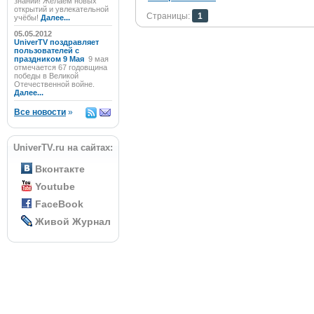
знаний! Желаем новых
открытий и увлекательной
Страницы:
1
учёбы!
Далее...
05.05.2012
UniverTV поздравляет
пользователей с
праздником 9 Мая
9 мая
отмечается 67 годовщина
победы в Великой
Отечественной войне.
Далее...
Все новости
»
UniverTV.ru на сайтах:
Вконтакте
Youtube
FaceBook
Живой Журнал