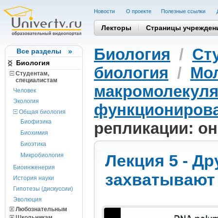
Новости
О проекте
Полезные cсылки
Лекторы
Страницы учрежден
Биология
/
Ст
Все разделы
Биология
биология
/
Мол
Студентам,
cпециалистам
макромолекуля
Человек
Экология
функциониров
Общая биология
Биофизика
репликации: о
Биохимия
Биоэтика
Лекция 5 - Д
Микробиология
Биоинженерия
захватывают
История науки
Гипотезы (дискуссии)
Эволюция
Любознательным
Школьникам