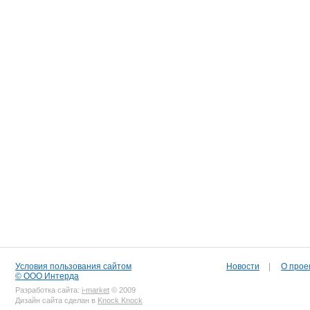
Условия пользования сайтом
Новости
|
О прое
© ООО Интерда
Разработка сайта:
i-market
© 2009
Дизайн сайта сделан в
Knock Knock