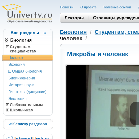
Новости
О проекте
Полезные cсылки
Лекторы
Страницы учрежден
Биология
/
Студентам, cпе
Все разделы
человек
/
Биология
Студентам,
cпециалистам
Микробы и человек
Человек
Экология
Общая биология
Биоинженерия
История науки
Гипотезы (дискуссии)
Эволюция
Любознательным
Школьникам
К списку разделов