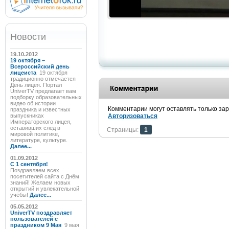
Новости
19.10.2012
19 октября –
Всероссийский день
лицеиста
19 октября
традиционно отмечается
День лицея. Портал
UniverTV предлагает вам
подборку образовательных
видео об истории
Комментарии могут оставлять только за
праздника и известных
выпускниках
Авторизоваться
Императорского лицея,
оставивших след в
Страницы:
1
мировой политике,
литературе, культуре.
Далее...
01.09.2012
C 1 сентября!
Поздравляем всех
посетителей сайта с Днём
знаний! Желаем новых
открытий и увлекательной
учёбы!
Далее...
05.05.2012
UniverTV поздравляет
пользователей с
праздником 9 Мая
9 мая