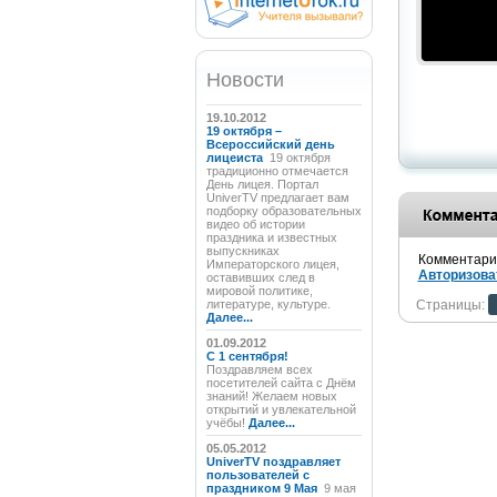
Новости
19.10.2012
19 октября –
Всероссийский день
лицеиста
19 октября
традиционно отмечается
День лицея. Портал
UniverTV предлагает вам
подборку образовательных
видео об истории
праздника и известных
выпускниках
Комментарии
Императорского лицея,
Авторизова
оставивших след в
мировой политике,
литературе, культуре.
Страницы:
Далее...
01.09.2012
C 1 сентября!
Поздравляем всех
посетителей сайта с Днём
знаний! Желаем новых
открытий и увлекательной
учёбы!
Далее...
05.05.2012
UniverTV поздравляет
пользователей с
праздником 9 Мая
9 мая