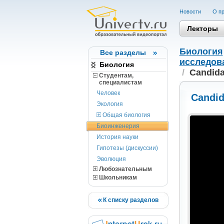
Новости
О пр
Лекторы
Биология
Все разделы
исследов
Биология
/
Candida
Студентам,
cпециалистам
Человек
Candid
Экология
Общая биология
Биоинженерия
История науки
Гипотезы (дискуссии)
Эволюция
Любознательным
Школьникам
К списку разделов