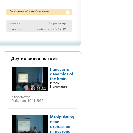
Сообщить об ошибке видео
!
Биология
1 просмотр
Язык: англ.
Добавлен: 05.12.12
Другие видео по теме
Functional
genomics of
the brain
Игорь
Пономарев
00:52:33
2 просмотра
Добавлен: 19.11.2012
Manipulating
gene
expression
in neurons