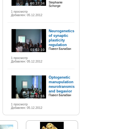
Stephanie
00:37:34
Schorge
1 просмотр
Добавлен: 05.12.2012
Neurogenetics
of synaptic
plasticity
regulation
Павел Балабан
01:02:10
1 просмотр
Добавлен: 05.12.2012
Optogenetic
manupulation of
neurotransmission
and begavior
Павел Балабан
00:51:16
1 просмотр
Добавлен: 05.12.2012