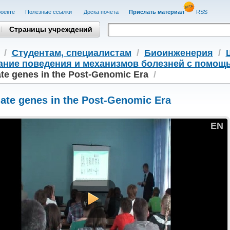
оекте
Полезные cсылки
Доска почета
Прислать материал
RSS
Страницы учреждений
/
Студентам, cпециалистам
/
Биоинженерия
/
ание поведения и механизмов болезней с помощ
te genes in the Post-Genomic Era
/
ate genes in the Post-Genomic Era
EN