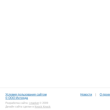
Условия пользования сайтом
Новости
|
О прое
© ООО Интерда
Разработка сайта:
i-market
© 2009
Дизайн сайта сделан в
Knock Knock