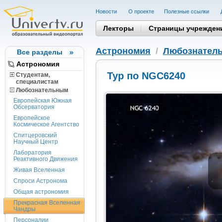
Новости
О проекте
Полезные cсылки
Лекторы
Страницы учрежден
Астрономия
/
Любознател
Все разделы
Астрономия
Тур по NGC6240
Студентам,
cпециалистам
Любознательным
Европейская Южная
Обсерватория
Европейское
Космическое Агентство
Спитцеровский
Научный Центр
Лаборатория
Реактивного Движения
Живая Вселенная
Спроси Астронома
Общая астрономия
Прекрасная Вселенная
Чандры
Персоналии