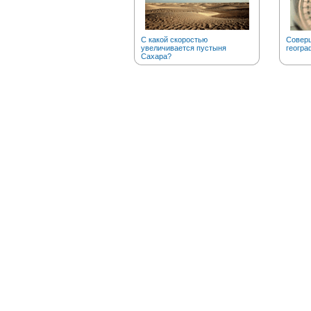
С какой скоростью
Соверш
увеличивается пустыня
геогра
Сахара?