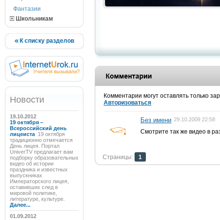
Фантазии
Школьникам
К списку разделов
Комментарии могут оставлять только за
Новости
Авторизоваться
19.10.2012
Без имени
29.10.2009 22:58
19 октября –
Всероссийский день
Смотрите так же видео в ра
лицеиста
19 октября
традиционно отмечается
День лицея. Портал
UniverTV предлагает вам
Страницы:
1
подборку образовательных
видео об истории
праздника и известных
выпускниках
Императорского лицея,
оставивших след в
мировой политике,
литературе, культуре.
Далее...
01.09.2012