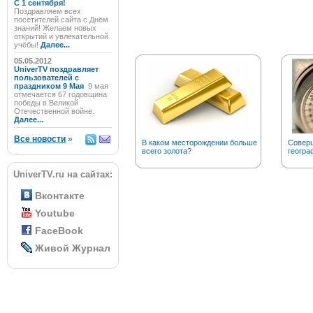
C 1 сентября!
Поздравляем всех
посетителей сайта с Днём
знаний! Желаем новых
открытий и увлекательной
учёбы!
Далее...
05.05.2012
UniverTV поздравляет
пользователей с
праздником 9 Мая
9 мая
отмечается 67 годовщина
победы в Великой
Отечественной войне.
Далее...
Все новости
»
В каком месторождении больше
Соверш
всего золота?
геогра
UniverTV.ru на сайтах:
Вконтакте
Youtube
FaceBook
Живой Журнал