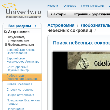
Новости
О проекте
Полезные cсылки
Лекторы
Страницы учрежден
Астрономия
/
Любознател
Все разделы
небесных сокровищ
/
Астрономия
Студентам,
cпециалистам
Поиск небесных сокро
Любознательным
Европейская Южная
Обсерватория
Европейское
Космическое Агентство
Спитцеровский
Научный Центр
Лаборатория
Реактивного Движения
Живая Вселенная
Спроси Астронома
Общая астрономия
Прекрасная Вселенная
Чандры
Персоналии