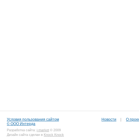
Условия пользования сайтом
Новости
|
О прое
© ООО Интерда
Разработка сайта:
i-market
© 2009
Дизайн сайта сделан в
Knock Knock