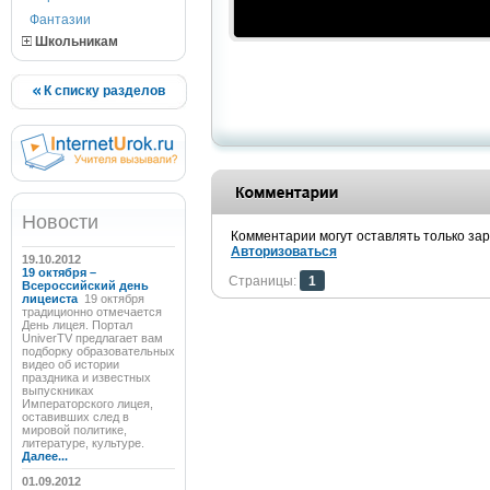
Фантазии
Школьникам
К списку разделов
Новости
Комментарии могут оставлять только за
Авторизоваться
19.10.2012
19 октября –
Страницы:
1
Всероссийский день
лицеиста
19 октября
традиционно отмечается
День лицея. Портал
UniverTV предлагает вам
подборку образовательных
видео об истории
праздника и известных
выпускниках
Императорского лицея,
оставивших след в
мировой политике,
литературе, культуре.
Далее...
01.09.2012