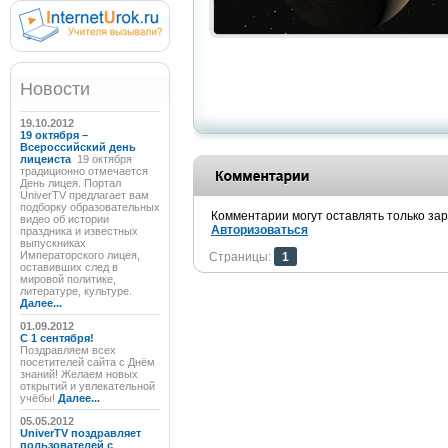
Новости
19.10.2012
19 октября –
Всероссийский день
лицеиста
19 октября
традиционно отмечается
День лицея. Портал
UniverTV предлагает вам
подборку образовательных
Комментарии могут оставлять только за
видео об истории
Авторизоваться
праздника и известных
выпускниках
Императорского лицея,
Страницы:
1
оставивших след в
мировой политике,
литературе, культуре.
Далее...
01.09.2012
C 1 сентября!
Поздравляем всех
посетителей сайта с Днём
знаний! Желаем новых
открытий и увлекательной
учёбы!
Далее...
05.05.2012
UniverTV поздравляет
пользователей с