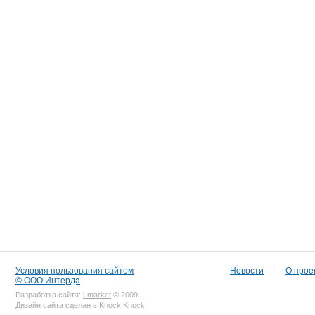
Условия пользования сайтом
Новости
|
О прое
© ООО Интерда
Разработка сайта:
i-market
© 2009
Дизайн сайта сделан в
Knock Knock