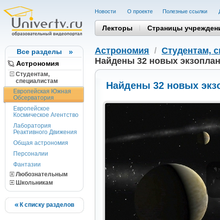
Новости
О проекте
Полезные cсылки
Лекторы
Страницы учрежден
Астрономия
/
Студентам, 
Все разделы
Найдены 32 новых экзопла
Астрономия
Студентам,
cпециалистам
Найдены 32 новых экз
Европейская Южная
Обсерватория
Европейское
Космическое Агентство
Лаборатория
Реактивного Движения
Общая астрономия
Персоналии
Фантазии
Любознательным
Школьникам
К списку разделов