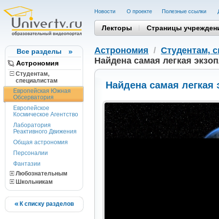
Новости
О проекте
Полезные cсылки
Лекторы
Страницы учрежден
Астрономия
/
Студентам, 
Все разделы
Найдена самая легкая экзоп
Астрономия
Студентам,
cпециалистам
Найдена самая легкая 
Европейская Южная
Обсерватория
Европейское
Космическое Агентство
Лаборатория
Реактивного Движения
Общая астрономия
Персоналии
Фантазии
Любознательным
Школьникам
К списку разделов