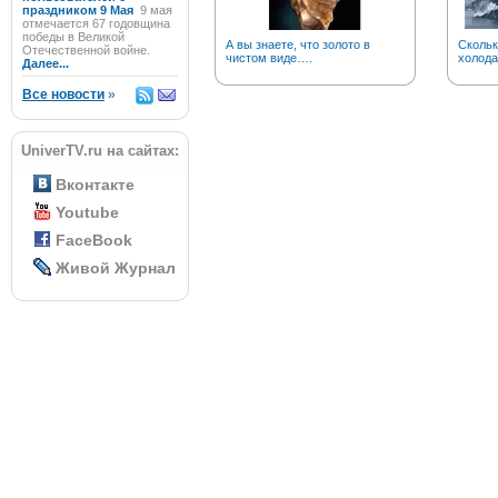
праздником 9 Мая
9 мая
отмечается 67 годовщина
победы в Великой
А вы знаете, что золото в
Скольк
Отечественной войне.
чистом виде….
холода
Далее...
Все новости
»
UniverTV.ru на сайтах:
Вконтакте
Youtube
FaceBook
Живой Журнал