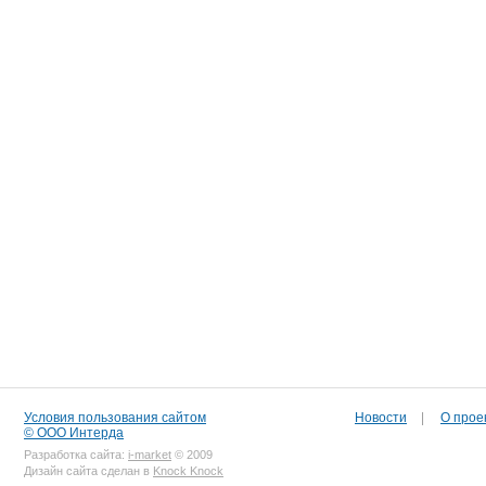
Условия пользования сайтом
Новости
|
О прое
© ООО Интерда
Разработка сайта:
i-market
© 2009
Дизайн сайта сделан в
Knock Knock