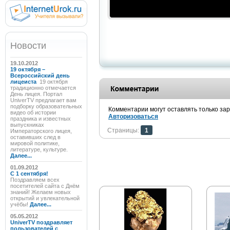
Новости
19.10.2012
19 октября –
Всероссийский день
лицеиста
19 октября
традиционно отмечается
День лицея. Портал
UniverTV предлагает вам
подборку образовательных
Комментарии могут оставлять только за
видео об истории
Авторизоваться
праздника и известных
выпускниках
Страницы:
1
Императорского лицея,
оставивших след в
мировой политике,
литературе, культуре.
Далее...
01.09.2012
C 1 сентября!
Поздравляем всех
посетителей сайта с Днём
знаний! Желаем новых
открытий и увлекательной
учёбы!
Далее...
05.05.2012
UniverTV поздравляет
пользователей с