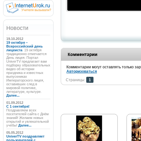
Новости
19.10.2012
19 октября –
Всероссийский день
лицеиста
19 октября
традиционно отмечается
День лицея. Портал
UniverTV предлагает вам
подборку образовательных
Комментарии могут оставлять только за
видео об истории
Авторизоваться
праздника и известных
выпускниках
Страницы:
1
Императорского лицея,
оставивших след в
мировой политике,
литературе, культуре.
Далее...
01.09.2012
C 1 сентября!
Поздравляем всех
посетителей сайта с Днём
знаний! Желаем новых
открытий и увлекательной
учёбы!
Далее...
05.05.2012
UniverTV поздравляет
пользователей с