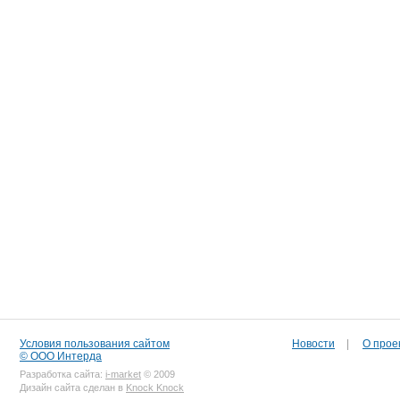
Условия пользования сайтом
Новости
|
О прое
© ООО Интерда
Разработка сайта:
i-market
© 2009
Дизайн сайта сделан в
Knock Knock