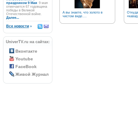
праздником 9 Мая
9 мая
отмечается 67 годовщина
победы в Великой
А вы знаете, что золото в
Откуда
Отечественной войне.
чистом виде….
«кавар
Далее...
Все новости
»
UniverTV.ru на сайтах:
Вконтакте
Youtube
FaceBook
Живой Журнал