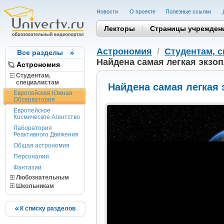
Новости
О проекте
Полезные cсылки
Лекторы
Страницы учрежден
Астрономия
/
Студентам, 
Все разделы
Найдена самая легкая экзоп
Астрономия
Студентам,
cпециалистам
Найдена самая легкая 
Европейская Южная
Обсерватория
Европейское
Космическое Агентство
Лаборатория
Реактивного Движения
Общая астрономия
Персоналии
Фантазии
Любознательным
Школьникам
К списку разделов