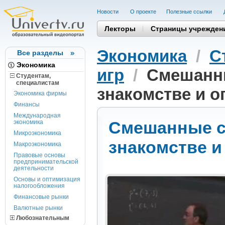
Новости
О проекте
Полезные cсылки
Лекторы
Страницы учрежден
Экономика
/
С
Все разделы
Экономика
игр
/
Смешанны
Студентам,
cпециалистам
знакомстве и о
Экономика фирмы
Финансы
Международная
Смешанные ст
экономика
Микроэкономика
знакомстве и
Макроэкономика
Правовые основы
предпринимательской
деятельности
Основы и оптимизация
налогообложения
Финансовые рынки
Валютные рынки
Любознательным