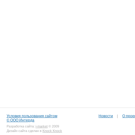
Условия пользования сайтом
Новости
|
О прое
© ООО Интерда
Разработка сайта:
i-market
© 2009
Дизайн сайта сделан в
Knock Knock