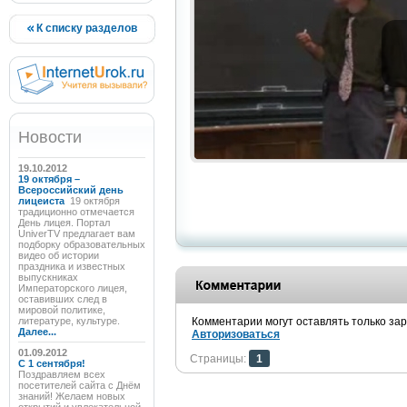
К списку разделов
Новости
19.10.2012
19 октября –
Всероссийский день
лицеиста
19 октября
традиционно отмечается
День лицея. Портал
UniverTV предлагает вам
подборку образовательных
видео об истории
праздника и известных
выпускниках
Императорского лицея,
оставивших след в
мировой политике,
литературе, культуре.
Комментарии могут оставлять только за
Далее...
Авторизоваться
01.09.2012
Страницы:
1
C 1 сентября!
Поздравляем всех
посетителей сайта с Днём
знаний! Желаем новых