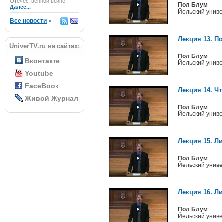
Отечественной войне.
Пол Блум
Далее...
Йельский унив
Все новости
»
Лекция 13. П
UniverTV.ru на сайтах:
Пол Блум
Вконтакте
Йельский унив
Youtube
FaceBook
Лекция 14. Чт
Живой Журнал
Пол Блум
Йельский унив
Лекция 15. Л
Пол Блум
Йельский унив
Лекция 16. Ли
Пол Блум
Йельский унив