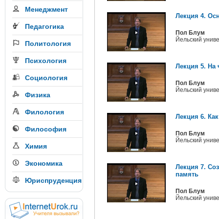
Менеджмент
Лекция 4. Ос
Педагогика
Пол Блум
Йельский унив
Политология
Психология
Лекция 5. На
Социология
Пол Блум
Йельский унив
Физика
Филология
Лекция 6. Ка
Философия
Пол Блум
Йельский унив
Химия
Экономика
Лекция 7. Со
память
Юриспруденция
Пол Блум
Йельский унив