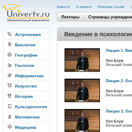
Новости
О проекте
Полезные cсылки
Лекторы
Страницы учрежден
Введение в психологию
Астрономия
Биология
Лекция 1. Вв
География
Пол Блум
Йельский Унив
Геология
Информатика
Лекция 2. Ос
Искусство
Пол Блум
Йельский унив
История
Культурология
Лекция 3. Ос
Математика
Пол Блум
Йельский унив
Медицина