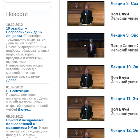
Лекция 8. Со
Новости
Пол Блум
Йельский унив
19.10.2012
19 октября –
Всероссийский день
Лекция 9. Эв
лицеиста
19 октября
традиционно отмечается
День лицея. Портал
Питер Салове
UniverTV предлагает вам
Йельский унив
подборку образовательных
видео об истории
праздника и известных
выпускниках
Императорского лицея,
Лекция 10. Э
оставивших след в
мировой политике,
литературе, культуре.
Пол Блум
Далее...
Йельский унив
01.09.2012
C 1 сентября!
Поздравляем всех
посетителей сайта с Днём
Лекция 11. Э
знаний! Желаем новых
открытий и увлекательной
Пол Блум
учёбы!
Далее...
Йельский унив
05.05.2012
UniverTV поздравляет
пользователей с
праздником 9 Мая
9 мая
Лекция 12. Э
отмечается 67 годовщина
победы в Великой