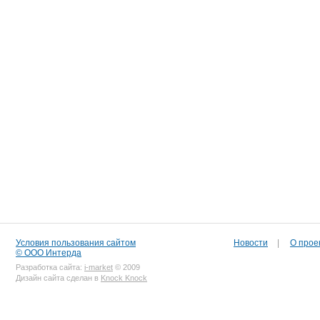
Условия пользования сайтом
Новости
|
О прое
© ООО Интерда
Разработка сайта:
i-market
© 2009
Дизайн сайта сделан в
Knock Knock