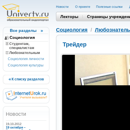
Новости
О проекте
Полезные cсылки
Лекторы
Страницы учрежден
Социология
/
Любознател
Все разделы
Социология
Трейдер
Студентам,
cпециалистам
Любознательным
Социология личности
Социология культуры
К списку разделов
Новости
19.10.2012
19 октября –