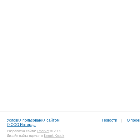
Условия пользования сайтом
Новости
|
О прое
© ООО Интерда
Разработка сайта:
i-market
© 2009
Дизайн сайта сделан в
Knock Knock