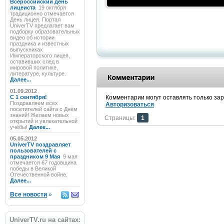
Всероссийский день
лицеиста
19 октября
традиционно отмечается
День лицея. Портал
UniverTV предлагает вам
подборку образовательных
видео об истории
праздника и известных
выпускниках
Императорского лицея,
оставивших след в
мировой политике,
литературе, культуре.
Далее...
01.09.2012
C 1 сентября!
Комментарии могут оставлять только за
Поздравляем всех
Авторизоваться
посетителей сайта с Днём
знаний! Желаем новых
Страницы:
1
открытий и увлекательной
учёбы!
Далее...
05.05.2012
UniverTV поздравляет
пользователей с
праздником 9 Мая
9 мая
отмечается 67 годовщина
победы в Великой
Отечественной войне.
Далее...
Все новости
»
UniverTV.ru на сайтах: