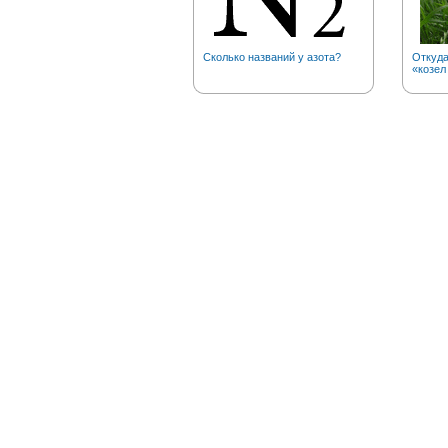
Сколько названий у азота?
Откуд
«козел