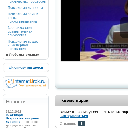
психических процессов
Психология личности
Психология речи и
языка,
психолингвистика
Зоопсихология,
сравнительная
психология
Психология труда,
инженерная
психология
Любознательным
К списку разделов
Новости
19.10.2012
Комментарии могут оставлять только за
19 октября –
Авторизоваться
Всероссийский день
лицеиста
19 октября
Страницы:
1
традиционно отмечается