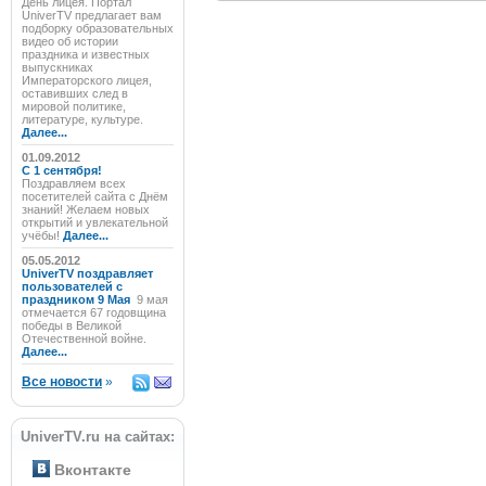
День лицея. Портал
UniverTV предлагает вам
подборку образовательных
видео об истории
праздника и известных
выпускниках
Императорского лицея,
оставивших след в
мировой политике,
литературе, культуре.
Далее...
01.09.2012
C 1 сентября!
Поздравляем всех
посетителей сайта с Днём
знаний! Желаем новых
открытий и увлекательной
учёбы!
Далее...
05.05.2012
UniverTV поздравляет
пользователей с
праздником 9 Мая
9 мая
отмечается 67 годовщина
победы в Великой
Отечественной войне.
Далее...
Все новости
»
UniverTV.ru на сайтах:
Вконтакте