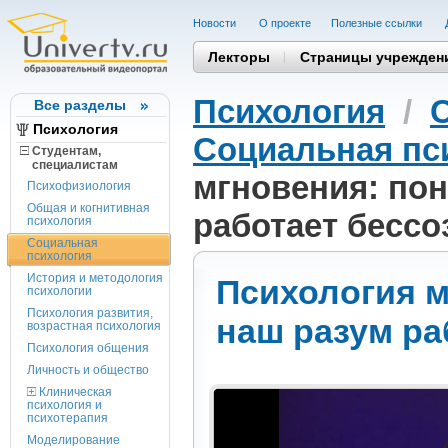
Новости
О проекте
Полезные cсылки
Лекторы
Страницы учрежден
Психология
/
Все разделы
Психология
Социальная пс
Студентам,
cпециалистам
мгновения: пон
Психофизиология
Общая и когнитивная
работает бессо
психология
Социальная
психология
История и методология
Психология м
психологии
Психология развития,
наш разум ра
возрастная психология
Психология общения
Личность и общество
Клиническая
психология и
психотерапия
Моделирование