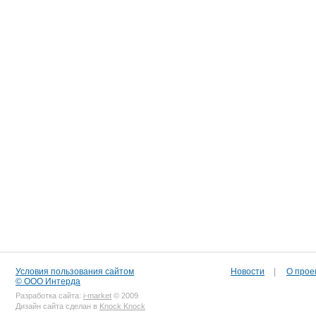
Условия пользования сайтом
Новости
|
О прое
© ООО Интерда
Разработка сайта:
i-market
© 2009
Дизайн сайта сделан в
Knock Knock