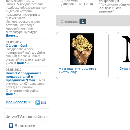
1 просмотр
День лицея. Портал
конференция
Добавлен: 13.04.2010
UniverTV предлагает вам
"Психология общен
подборку образовательных
XXI век: 10 лет
видео об истории
развития"
праздника и известных
выпускниках
Страницы:
1
Императорского лицея,
оставивших след в
мировой политике,
литературе, культуре.
Далее...
01.09.2012
C 1 сентября!
Поздравляем всех
посетителей сайта с Днём
знаний! Желаем новых
открытий и увлекательной
учёбы!
Далее...
А вы знаете, что золото в
Скольк
05.05.2012
чистом виде….
UniverTV поздравляет
пользователей с
праздником 9 Мая
9 мая
отмечается 67 годовщина
победы в Великой
Отечественной войне.
Далее...
Все новости
»
UniverTV.ru на сайтах:
Вконтакте