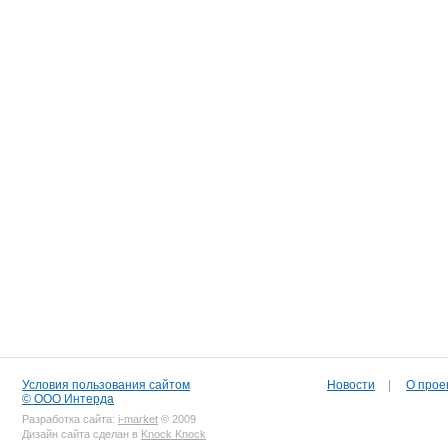
Условия пользования сайтом
Новости
|
О прое
© ООО Интерда
Разработка сайта:
i-market
© 2009
Дизайн сайта сделан в
Knock Knock