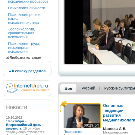
психических процессов
Психология личности
Психология речи и
языка,
психолингвистика
Зоопсихология,
сравнительная
психология
Психология труда,
инженерная
психология
Любознательным
К списку разделов
Все
Русский
Русские субтитры
Основные
Новости
тенденции
развития
19.10.2012
медиапсихолог
19 октября –
Всероссийский день
00:29:54
лицеиста
19 октября
Матвеева Л. В.
Психология
традиционно отмечается
Международная