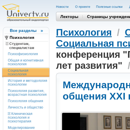
Новости
О проекте
Полезные cсылки
Лекторы
Страницы учрежден
Психология
/
Все разделы
Психология
Социальная пс
Студентам,
cпециалистам
конференция "П
Психофизиология
Общая и когнитивная
лет развития"
психология
Социальная
психология
История и методология
Международн
психологии
Психология развития,
общения XXI 
возрастная психология
Психология общения
Личность и общество
Клиническая
психология и
психотерапия
Моделирование