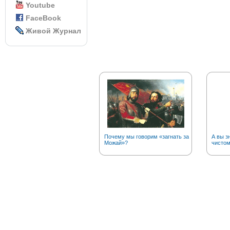
Youtube
FaceBook
Живой Журнал
Почему мы говорим «загнать за
А вы з
Можай»?
чистом