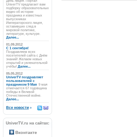
День лицея. Портал
UniverTV предлагает вам
подборку образовательных
видео об истории
праздника и известных
выпускниках
Императорского лицея,
оставивших след в
мировой политике,
литературе, культуре.
Далее...
01.09.2012
C 1 сентября!
Поздравляем всех
посетителей сайта с Днём
знаний! Желаем новых
открытий и увлекательной
учёбы!
Далее...
05.05.2012
UniverTV поздравляет
пользователей с
праздником 9 Мая
9 мая
отмечается 67 годовщина
победы в Великой
Отечественной войне.
Далее...
Все новости
»
UniverTV.ru на сайтах:
Вконтакте