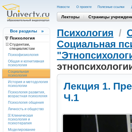
Новости
О проекте
Полезные cсылки
Лекторы
Страницы учрежден
Психология
/
Все разделы
Психология
Социальная пс
Студентам,
cпециалистам
"Этнопсихолог
Психофизиология
Общая и когнитивная
этнопсихологии
психология
Социальная
психология
История и методология
Лекция 1. Пр
психологии
Психология развития,
Ч.1
возрастная психология
Психология общения
Личность и общество
Клиническая
психология и
психотерапия
Моделирование