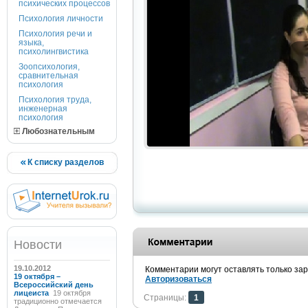
психических процессов
Психология личности
Психология речи и
языка,
психолингвистика
Зоопсихология,
сравнительная
психология
Психология труда,
инженерная
психология
Любознательным
К списку разделов
Новости
19.10.2012
Комментарии могут оставлять только за
19 октября –
Авторизоваться
Всероссийский день
лицеиста
19 октября
Страницы:
1
традиционно отмечается