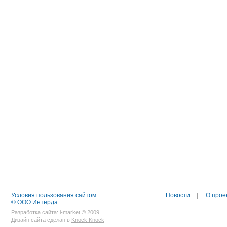
Условия пользования сайтом
Новости
|
О прое
© ООО Интерда
Разработка сайта:
i-market
© 2009
Дизайн сайта сделан в
Knock Knock