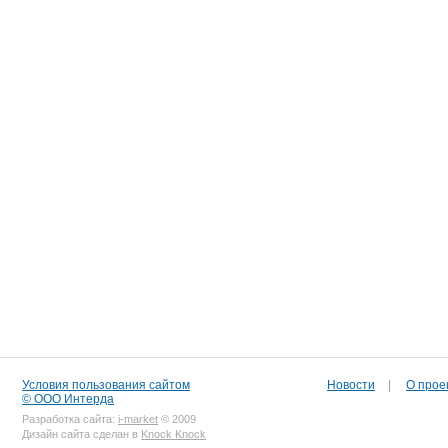
Условия пользования сайтом
Новости
|
О прое
© ООО Интерда
Разработка сайта:
i-market
© 2009
Дизайн сайта сделан в
Knock Knock