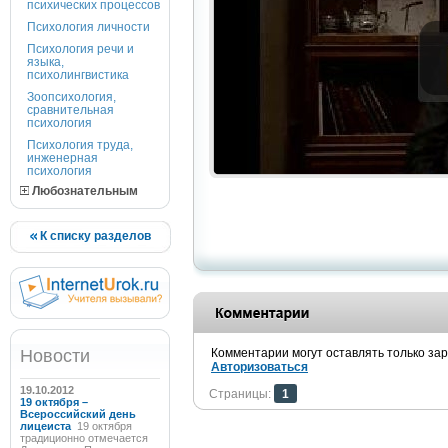
психических процессов
Психология личности
Психология речи и
языка,
психолингвистика
Зоопсихология,
сравнительная
психология
Психология труда,
инженерная
психология
Любознательным
К списку разделов
Новости
Комментарии могут оставлять только за
Авторизоваться
19.10.2012
Страницы:
1
19 октября –
Всероссийский день
лицеиста
19 октября
традиционно отмечается