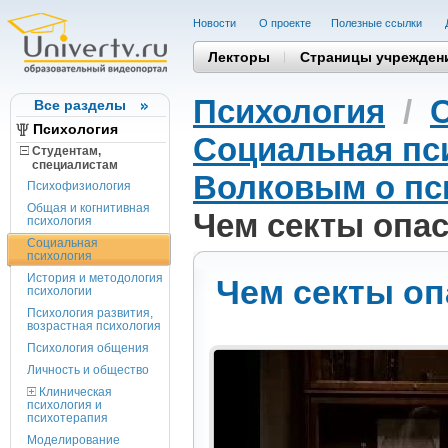
Новости
О проекте
Полезные cсылки
Лекторы
Страницы учрежден
Психология
/
Все разделы
Психология
Социальная пс
Студентам,
cпециалистам
Волковым о пс
Психофизиология
Общая и когнитивная
Чем секты опа
психология
Социальная
психология
История и методология
Чем секты о
психологии
Психология развития,
возрастная психология
Психология общения
Личность и общество
Клиническая
психология и
психотерапия
Моделирование