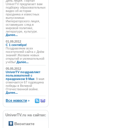
День лицея. Портал
UniverTV предлагает вам
подборку образовательных
видео об истории
праздника и известных
выпускниках
Императорского лицея,
оставивших след в
мировой политике,
литературе, культуре.
Далее...
01.09.2012
C 1 сентября!
Поздравляем всех
посетителей сайта с Днём
знаний! Желаем новых
открытий и увлекательной
учёбы!
Далее...
05.05.2012
UniverTV поздравляет
пользователей с
праздником 9 Мая
9 мая
отмечается 67 годовщина
победы в Великой
Отечественной войне.
Далее...
Все новости
»
UniverTV.ru на сайтах:
Вконтакте