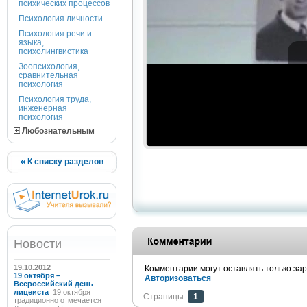
психических процессов
Психология личности
Психология речи и
языка,
психолингвистика
Зоопсихология,
сравнительная
психология
Психология труда,
инженерная
психология
Любознательным
К списку разделов
Новости
19.10.2012
Комментарии могут оставлять только за
19 октября –
Авторизоваться
Всероссийский день
лицеиста
19 октября
Страницы:
1
традиционно отмечается