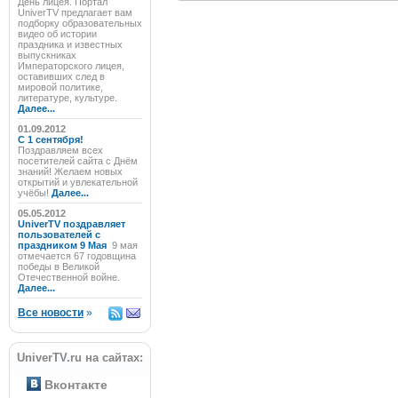
День лицея. Портал
UniverTV предлагает вам
подборку образовательных
видео об истории
праздника и известных
выпускниках
Императорского лицея,
оставивших след в
мировой политике,
литературе, культуре.
Далее...
01.09.2012
C 1 сентября!
Поздравляем всех
посетителей сайта с Днём
знаний! Желаем новых
открытий и увлекательной
учёбы!
Далее...
05.05.2012
UniverTV поздравляет
пользователей с
праздником 9 Мая
9 мая
отмечается 67 годовщина
победы в Великой
Отечественной войне.
Далее...
Все новости
»
UniverTV.ru на сайтах:
Вконтакте