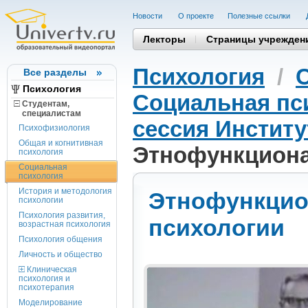
Новости
О проекте
Полезные cсылки
Лекторы
Страницы учрежден
Психология
/
Все разделы
Психология
Социальная пс
Студентам,
cпециалистам
сессия Институ
Психофизиология
Общая и когнитивная
Этнофункциона
психология
Социальная
психология
История и методология
Этнофункцио
психологии
Психология развития,
психологии
возрастная психология
Психология общения
Личность и общество
Клиническая
психология и
психотерапия
Моделирование