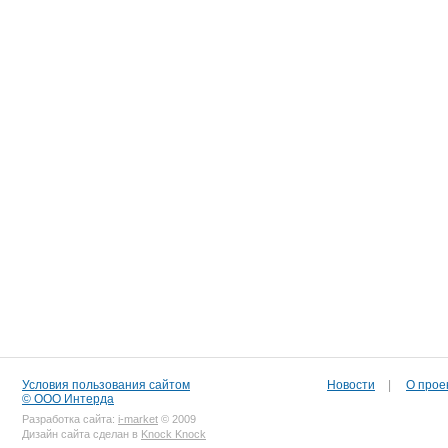
Условия пользования сайтом
Новости
|
О прое
© ООО Интерда
Разработка сайта:
i-market
© 2009
Дизайн сайта сделан в
Knock Knock