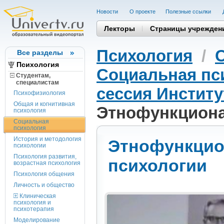
Новости
О проекте
Полезные cсылки
Лекторы
Страницы учрежден
Психология
/
Все разделы
Психология
Социальная пс
Студентам,
cпециалистам
сессия Институ
Психофизиология
Общая и когнитивная
Этнофункциона
психология
Социальная
психология
История и методология
Этнофункцио
психологии
Психология развития,
психологии
возрастная психология
Психология общения
Личность и общество
Клиническая
психология и
психотерапия
Моделирование