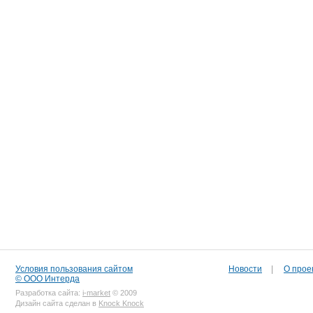
Условия пользования сайтом
Новости
|
О прое
© ООО Интерда
Разработка сайта:
i-market
© 2009
Дизайн сайта сделан в
Knock Knock