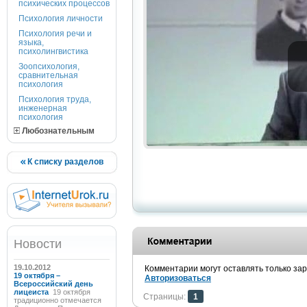
психических процессов
Психология личности
Психология речи и
языка,
психолингвистика
Зоопсихология,
сравнительная
психология
Психология труда,
инженерная
психология
Любознательным
К списку разделов
Новости
19.10.2012
Комментарии могут оставлять только за
19 октября –
Авторизоваться
Всероссийский день
лицеиста
19 октября
Страницы:
1
традиционно отмечается