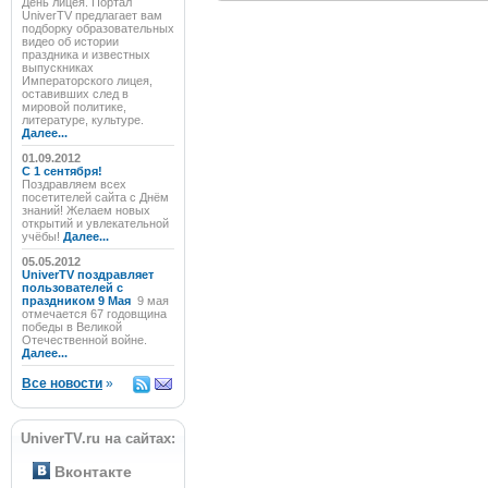
День лицея. Портал
UniverTV предлагает вам
подборку образовательных
видео об истории
праздника и известных
выпускниках
Императорского лицея,
оставивших след в
мировой политике,
литературе, культуре.
Далее...
01.09.2012
C 1 сентября!
Поздравляем всех
посетителей сайта с Днём
знаний! Желаем новых
открытий и увлекательной
учёбы!
Далее...
05.05.2012
UniverTV поздравляет
пользователей с
праздником 9 Мая
9 мая
отмечается 67 годовщина
победы в Великой
Отечественной войне.
Далее...
Все новости
»
UniverTV.ru на сайтах:
Вконтакте