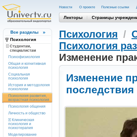
Новости
О проекте
Полезные cсылки
Лекторы
Страницы учрежден
Психология
/
Все разделы
Психология
Психология раз
Студентам,
cпециалистам
Изменение прак
Психофизиология
Общая и когнитивная
психология
Изменение пр
Социальная
психология
История и методология
последствия
психологии
Психология развития,
возрастная психология
Психология общения
Личность и общество
Клиническая
психология и
психотерапия
Моделирование