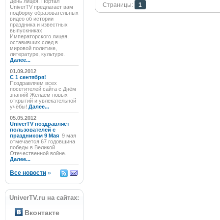
День лицея. Портал
Страницы:
1
UniverTV предлагает вам
подборку образовательных
видео об истории
праздника и известных
выпускниках
Императорского лицея,
оставивших след в
мировой политике,
литературе, культуре.
Далее...
01.09.2012
C 1 сентября!
Поздравляем всех
посетителей сайта с Днём
знаний! Желаем новых
открытий и увлекательной
учёбы!
Далее...
05.05.2012
UniverTV поздравляет
пользователей с
праздником 9 Мая
9 мая
отмечается 67 годовщина
победы в Великой
Отечественной войне.
Далее...
Все новости
»
UniverTV.ru на сайтах:
Вконтакте