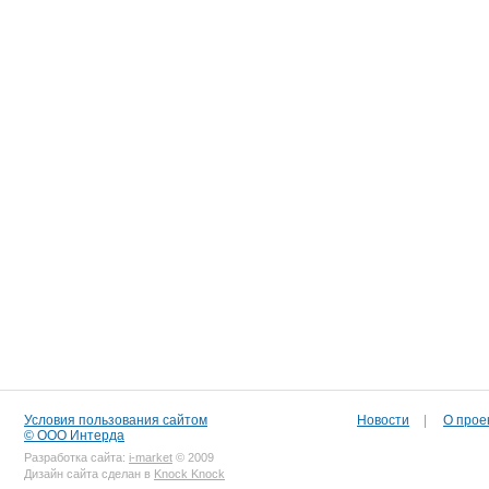
Условия пользования сайтом
Новости
|
О прое
© ООО Интерда
Разработка сайта:
i-market
© 2009
Дизайн сайта сделан в
Knock Knock