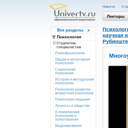
Новости
О пр
Лекторы
Психолог
Все разделы
научная 
Психология
Рубинште
Студентам,
cпециалистам
Психофизиология
Много
Общая и когнитивная
психология
Социальная
психология
История и методология
психологии
Психология развития,
возрастная психология
Психология общения
Личность и общество
Клиническая
психология и
психотерапия
Моделирование