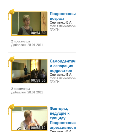
Подростковый
возраст
Сергиенко Е.А.
фак-т психологии
ГАУГН
00:54:30
2 просмотра
Добавлен: 28.01.2011
Самоидентичность
и сепарация
подростков
Сергиенко Е.А.
фак-т психологии
00:58:56
ГАУГН
2 просмотра
Добавлен: 28.01.2011
Факторы,
ведущие к
суициду.
Подростковая
агрессивность
00:58:12
Сергиенко Е.А.