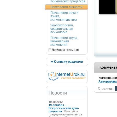
психических процессов
Психология личности
Психология речи и
языка,
психолингвистика
Зоопсихология,
сравнительная
психология
Психология труда,
инженерная
психология
Любознательным
К списку разделов
Комментарии
Авторизова
Страницы:
Новости
19.10.2012
19 октября –
Всероссийский день
лицеиста
19 октября
традиционно отмечается