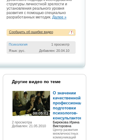
структуры личностной зрелости и
установления реального уровня
развития с помощью специально
разработанных методик.
Далее »
Сообщить об ошибке видео
!
Психология
1 просмотр
Язык: рус.
Добавлен: 20.04.10
Другие видео по теме
О значении
качественной
профессиональной
подготовки
психологов-
00:05:02
консультантов
2 просмотра
Бирюкова Ирина
Добавлен: 21.05.2010
Викторовна
Центр развития
межличностных
коммуникаций