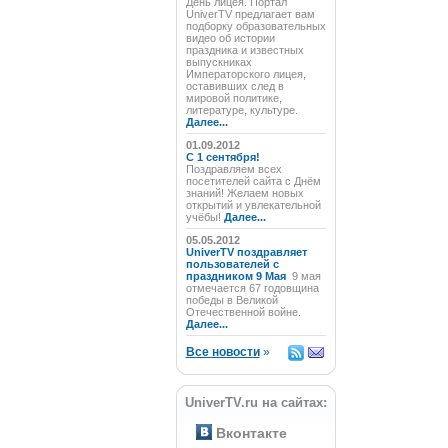
День лицея. Портал
UniverTV предлагает вам
подборку образовательных
видео об истории
праздника и известных
выпускниках
Императорского лицея,
оставивших след в
мировой политике,
литературе, культуре.
Далее...
01.09.2012
C 1 сентября!
Поздравляем всех
посетителей сайта с Днём
знаний! Желаем новых
открытий и увлекательной
учёбы!
Далее...
05.05.2012
UniverTV поздравляет
пользователей с
праздником 9 Мая
9 мая
отмечается 67 годовщина
победы в Великой
Отечественной войне.
Далее...
Все новости
»
UniverTV.ru на сайтах:
Вконтакте