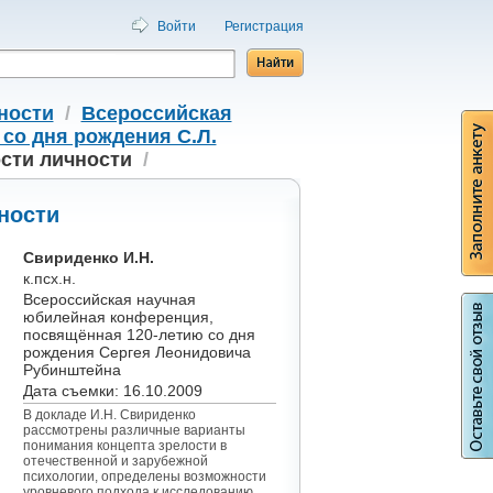
Войти
Регистрация
ности
/
Всероссийская
со дня рождения С.Л.
сти личности
/
ности
Свириденко И.Н.
к.псх.н.
Всероссийская научная
юбилейная конференция,
посвящённая 120-летию со дня
рождения Сергея Леонидовича
Рубинштейна
Дата съемки: 16.10.2009
В докладе И.Н. Свириденко
рассмотрены различные варианты
понимания концепта зрелости в
отечественной и зарубежной
психологии, определены возможности
уровневого подхода к исследованию