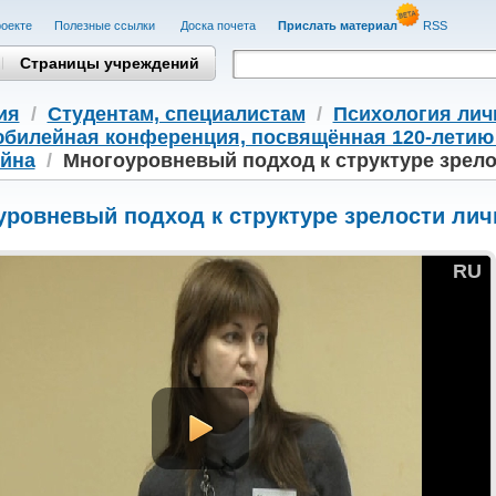
оекте
Полезные cсылки
Доска почета
Прислать материал
RSS
Страницы учреждений
ия
/
Студентам, cпециалистам
/
Психология лич
юбилейная конференция, посвящённая 120-летию 
йна
/
Многоуровневый подход к структуре зрело
уровневый подход к структуре зрелости лич
RU