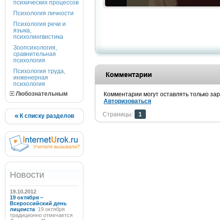
психических процессов
Психология личности
Психология речи и
языка,
психолингвистика
Зоопсихология,
сравнительная
психология
Психология труда,
инженерная
психология
Любознательным
Комментарии могут оставлять только за
Авторизоваться
Страницы:
1
К списку разделов
Новости
19.10.2012
19 октября –
Всероссийский день
лицеиста
19 октября
традиционно отмечается