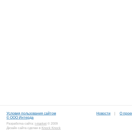
Условия пользования сайтом
Новости
|
О прое
© ООО Интерда
Разработка сайта:
i-market
© 2009
Дизайн сайта сделан в
Knock Knock