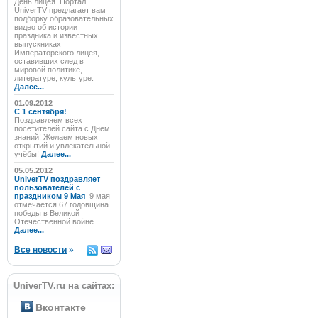
День лицея. Портал
UniverTV предлагает вам
подборку образовательных
видео об истории
праздника и известных
выпускниках
Императорского лицея,
оставивших след в
мировой политике,
литературе, культуре.
Далее...
01.09.2012
C 1 сентября!
Поздравляем всех
посетителей сайта с Днём
знаний! Желаем новых
открытий и увлекательной
учёбы!
Далее...
05.05.2012
UniverTV поздравляет
пользователей с
праздником 9 Мая
9 мая
отмечается 67 годовщина
победы в Великой
Отечественной войне.
Далее...
Все новости
»
UniverTV.ru на сайтах:
Вконтакте