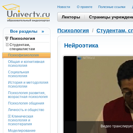
Новости
О проекте
Полезные cсылки
Лекторы
Страницы учрежден
Психология
/
Студентам, c
Все разделы
Психология
Нейроэтика
Студентам,
cпециалистам
Психофизиология
Общая и когнитивная
психология
Социальная
психология
История и методология
психологии
Психология развития,
возрастная психология
Психология общения
Личность и общество
Клиническая
психология и
психотерапия
Видео транслируетс
Моделирование