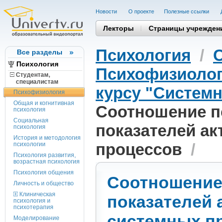
Новости
О проекте
Полезные cсылки
Лекторы
Страницы учрежден
Психология
/
Все разделы
Психология
Психофизиоло
Студентам,
cпециалистам
курсу "Систем
Психофизиология
Общая и когнитивная
Соотношение п
психология
Социальная
показателей ак
психология
История и методология
процессов
/
психологии
Психология развития,
возрастная психология
Психология общения
Соотношение
Личность и общество
Клиническая
показателей 
психология и
психотерапия
системных п
Моделирование