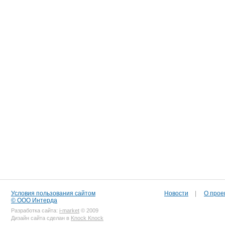
Условия пользования сайтом
Новости
|
О прое
© ООО Интерда
Разработка сайта:
i-market
© 2009
Дизайн сайта сделан в
Knock Knock