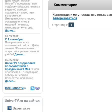
День лицея. Портал
UniverTV предлагает вам
подборку образовательных
видео об истории
праздника и известных
Комментарии могут оставлять только за
выпускниках
Авторизоваться
Императорского лицея,
оставивших след в
мировой политике,
Страницы:
1
литературе, культуре.
Далее...
01.09.2012
C 1 сентября!
Поздравляем всех
посетителей сайта с Днём
знаний! Желаем новых
открытий и увлекательной
учёбы!
Далее...
05.05.2012
UniverTV поздравляет
пользователей с
праздником 9 Мая
9 мая
отмечается 67 годовщина
победы в Великой
Отечественной войне.
Далее...
Все новости
»
UniverTV.ru на сайтах:
Вконтакте