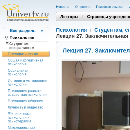
Новости
О проекте
Полезные cсылки
Лекторы
Страницы учрежден
Психология
/
Студентам, c
Все разделы
Лекция 27. Заключительная
Психология
Студентам,
cпециалистам
Лекция 27. Заключите
Психофизиология
Общая и когнитивная
психология
Социальная
психология
История и методология
психологии
Психология развития,
возрастная психология
Психология общения
Личность и общество
Клиническая
психология и
психотерапия
Моделирование