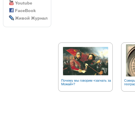
Youtube
FaceBook
Живой Журнал
Почему мы говорим «загнать за
Соверш
Можай»?
геогра