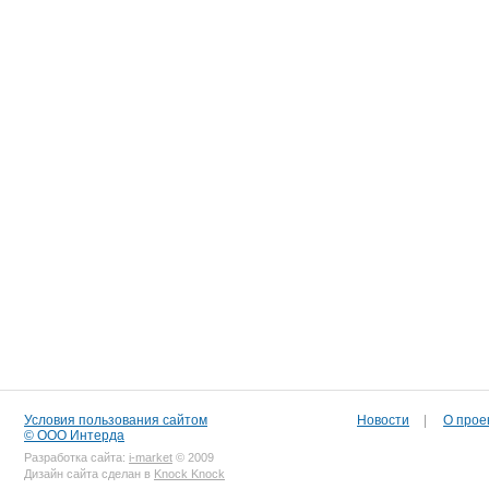
Условия пользования сайтом
Новости
|
О прое
© ООО Интерда
Разработка сайта:
i-market
© 2009
Дизайн сайта сделан в
Knock Knock