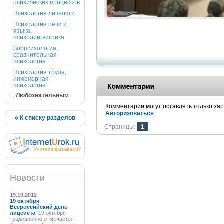
психических процессов
Психология личности
Психология речи и
языка,
психолингвистика
Зоопсихология,
сравнительная
психология
Психология труда,
инженерная
психология
Любознательным
Комментарии могут оставлять только за
Авторизоваться
К списку разделов
Страницы:
1
Новости
19.10.2012
19 октября –
Всероссийский день
лицеиста
19 октября
традиционно отмечается