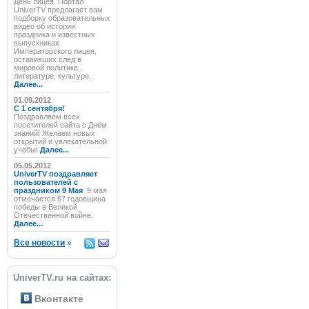
День лицея. Портал
UniverTV предлагает вам
подборку образовательных
видео об истории
праздника и известных
выпускниках
Императорского лицея,
оставивших след в
мировой политике,
литературе, культуре.
Далее...
01.09.2012
C 1 сентября!
Поздравляем всех
посетителей сайта с Днём
знаний! Желаем новых
открытий и увлекательной
учёбы!
Далее...
05.05.2012
UniverTV поздравляет
пользователей с
праздником 9 Мая
9 мая
отмечается 67 годовщина
победы в Великой
Отечественной войне.
Далее...
Все новости
»
UniverTV.ru на сайтах:
Вконтакте