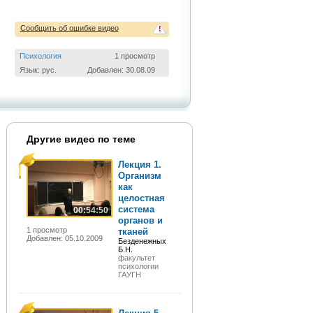
Сообщить об ошибке видео
!
Психология
1 просмотр
Язык: рус.
Добавлен: 30.08.09
Другие видео по теме
Лекция 1.
Организм
как
целостная
система
00:54:50
органов и
1 просмотр
тканей
Добавлен: 05.10.2009
Безденежных
Б.Н.
факультет
психологии
ГАУГН