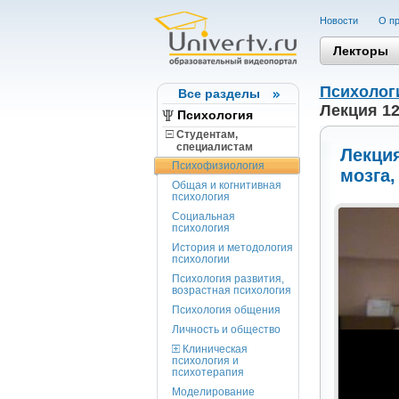
Новости
О пр
Лекторы
Психолог
Все разделы
Лекция 12
Психология
Студентам,
cпециалистам
Лекция
Психофизиология
мозга,
Общая и когнитивная
психология
Социальная
психология
История и методология
психологии
Психология развития,
возрастная психология
Психология общения
Личность и общество
Клиническая
психология и
психотерапия
Моделирование