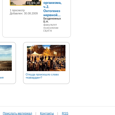
организма,
01:09:30
ч.2.
1 просмотр
Онтогенез
Добавлен: 30.08.2009
нервной...
Безденежных
Б.Н.
факультет
психологии
ГАУГН
Откуда произошло слово
Почему мы говорим «загна
ыня
«кавардак»?
Можай»?
Прислать материал
|
Контакты
|
RSS