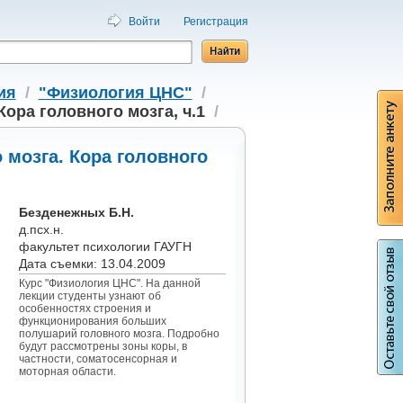
Войти
Регистрация
ия
/
"Физиология ЦНС"
/
ора головного мозга, ч.1
/
 мозга. Кора головного
Безденежных Б.Н.
д.псх.н.
факультет психологии ГАУГН
Дата съемки: 13.04.2009
Курс "Физиология ЦНС". На данной
лекции студенты узнают об
особенностях строения и
функционирования больших
полушарий головного мозга. Подробно
будут рассмотрены зоны коры, в
частности, соматосенсорная и
моторная области.