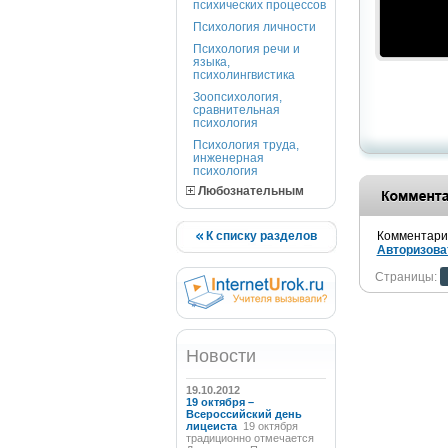
психических процессов
Психология личности
Психология речи и
языка,
психолингвистика
Зоопсихология,
сравнительная
психология
Психология труда,
инженерная
психология
Любознательным
К списку разделов
Комментарии
Авторизова
Страницы:
Новости
19.10.2012
19 октября –
Всероссийский день
лицеиста
19 октября
традиционно отмечается