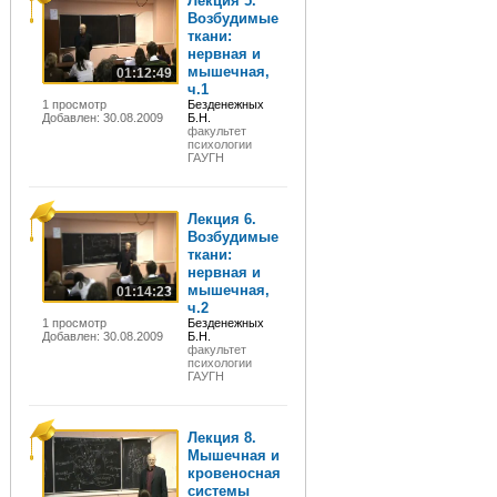
Лекция 5.
Возбудимые
ткани:
нервная и
мышечная,
01:12:49
ч.1
1 просмотр
Безденежных
Добавлен: 30.08.2009
Б.Н.
факультет
психологии
ГАУГН
Лекция 6.
Возбудимые
ткани:
нервная и
мышечная,
01:14:23
ч.2
1 просмотр
Безденежных
Добавлен: 30.08.2009
Б.Н.
факультет
психологии
ГАУГН
Лекция 8.
Мышечная и
кровеносная
системы