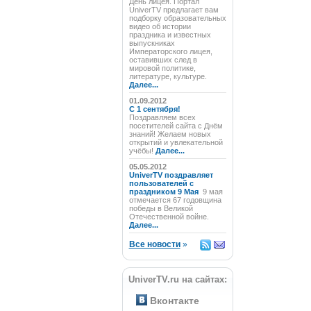
День лицея. Портал
UniverTV предлагает вам
подборку образовательных
видео об истории
праздника и известных
выпускниках
Императорского лицея,
оставивших след в
мировой политике,
литературе, культуре.
Далее...
01.09.2012
C 1 сентября!
Поздравляем всех
посетителей сайта с Днём
знаний! Желаем новых
открытий и увлекательной
учёбы!
Далее...
05.05.2012
UniverTV поздравляет
пользователей с
праздником 9 Мая
9 мая
отмечается 67 годовщина
победы в Великой
Отечественной войне.
Далее...
Все новости
»
UniverTV.ru на сайтах:
Вконтакте