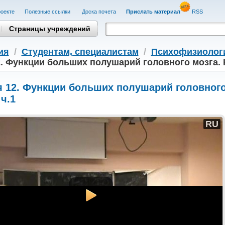
оекте
Полезные cсылки
Доска почета
Прислать материал
RSS
Страницы учреждений
ия
/
Студентам, cпециалистам
/
Психофизиолог
. Функции больших полушарий головного мозга. К
 12. Функции больших полушарий головного
 ч.1
RU