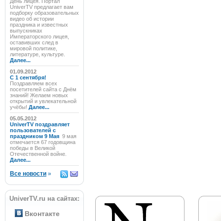
День лицея. Портал
UniverTV предлагает вам
подборку образовательных
видео об истории
праздника и известных
выпускниках
Императорского лицея,
оставивших след в
мировой политике,
литературе, культуре.
Далее...
01.09.2012
C 1 сентября!
Поздравляем всех
посетителей сайта с Днём
знаний! Желаем новых
открытий и увлекательной
учёбы!
Далее...
05.05.2012
UniverTV поздравляет
пользователей с
праздником 9 Мая
9 мая
отмечается 67 годовщина
победы в Великой
Отечественной войне.
Далее...
Все новости
»
UniverTV.ru на сайтах:
Вконтакте