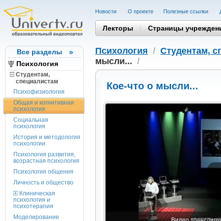
Новости
О проекте
Полезные cсылки
Лекторы
Страницы учрежден
Психология
/
Студентам, c
Все разделы
мысли...
/
Психология
Студентам,
cпециалистам
Кое-что о мысли...
Психофизиология
Общая и когнитивная
психология
Социальная
психология
История и методология
психологии
Психология развития,
возрастная психология
Психология общения
Личность и общество
Клиническая
психология и
психотерапия
Моделирование
Видео транслируе