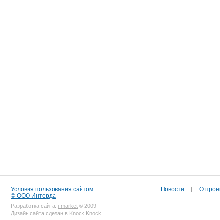
Условия пользования сайтом
Новости
|
О прое
© ООО Интерда
Разработка сайта:
i-market
© 2009
Дизайн сайта сделан в
Knock Knock