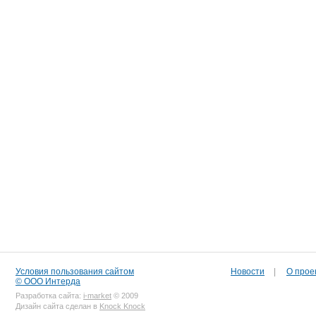
Условия пользования сайтом
Новости
|
О прое
© ООО Интерда
Разработка сайта:
i-market
© 2009
Дизайн сайта сделан в
Knock Knock