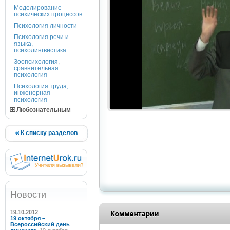
Моделирование
психических процессов
Психология личности
Психология речи и
языка,
психолингвистика
Зоопсихология,
сравнительная
психология
Психология труда,
инженерная
психология
Любознательным
К списку разделов
Новости
19.10.2012
19 октября –
Всероссийский день