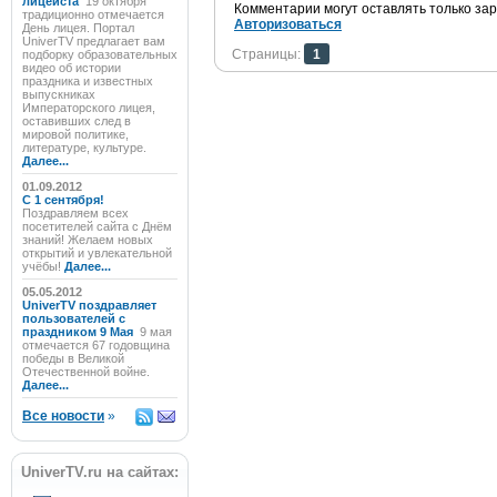
лицеиста
19 октября
Комментарии могут оставлять только за
традиционно отмечается
Авторизоваться
День лицея. Портал
UniverTV предлагает вам
Страницы:
1
подборку образовательных
видео об истории
праздника и известных
выпускниках
Императорского лицея,
оставивших след в
мировой политике,
литературе, культуре.
Далее...
01.09.2012
C 1 сентября!
Поздравляем всех
посетителей сайта с Днём
знаний! Желаем новых
открытий и увлекательной
учёбы!
Далее...
05.05.2012
UniverTV поздравляет
пользователей с
праздником 9 Мая
9 мая
отмечается 67 годовщина
победы в Великой
Отечественной войне.
Далее...
Все новости
»
UniverTV.ru на сайтах: