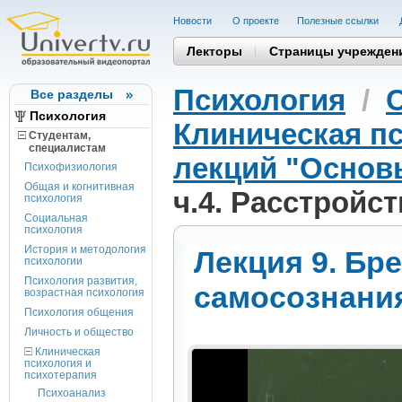
Новости
О проекте
Полезные cсылки
Лекторы
Страницы учрежден
Психология
/
Все разделы
Психология
Клиническая пс
Студентам,
cпециалистам
лекций "Основ
Психофизиология
Общая и когнитивная
ч.4. Расстройс
психология
Социальная
психология
История и методология
Лекция 9. Бре
психологии
Психология развития,
самосознани
возрастная психология
Психология общения
Личность и общество
Клиническая
психология и
психотерапия
Психоанализ