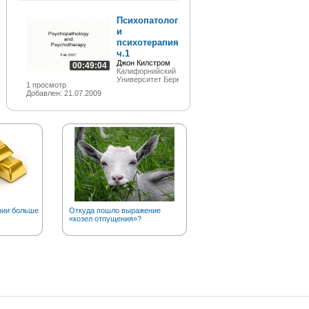
Психопатология
и
психотерапия,
ч.1
Джон Килстром
00:49:04
Калифорнийский
Университет Беркли
1 просмотр
Добавлен: 21.07.2009
нии больше
Откуда пошло выражение
А вы знаете, что золото в
«козел отпущения»?
чистом виде….