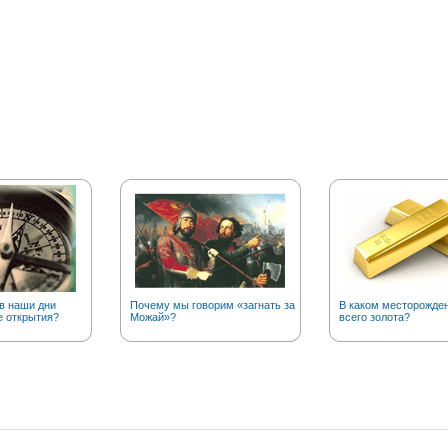
в наши дни
Почему мы говорим «загнать за
В каком месторожде
е открытия?
Можай»?
всего золота?