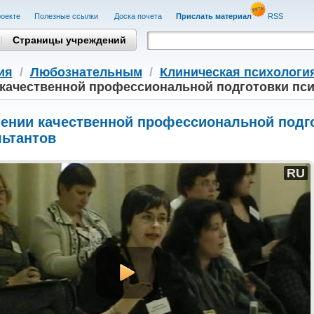
оекте
Полезные cсылки
Доска почета
Прислать материал
RSS
Страницы учреждений
ия
/
Любознательным
/
Клиническая психологи
 качественной профессиональной подготовки пси
чении качественной профессиональной подго
льтантов
RU