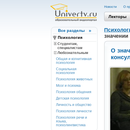
Новости
О пр
Лекторы
Психолог
Все разделы
значении
Психология
Студентам,
cпециалистам
О зна
Любознательным
консу
Общая и когнитивная
психология
Социальная
психология
Психология животных
Мозг и психика
Психология общения
Детская психология
Личность и общество
Психология личности
Психология речи и
языка,
психолингвистика