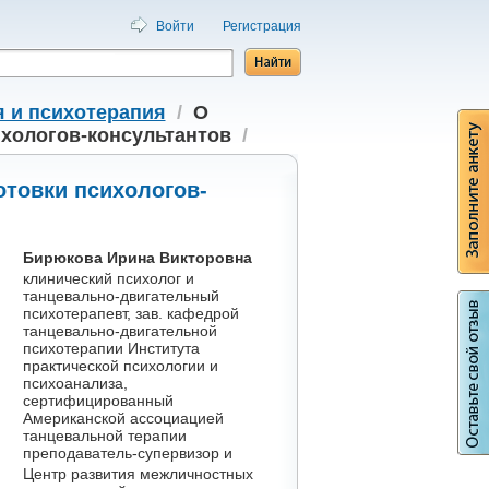
Войти
Регистрация
я и психотерапия
/
О
хологов-консультантов
/
товки психологов-
Бирюкова Ирина Викторовна
клинический психолог и
танцевально-двигательный
психотерапевт, зав. кафедрой
танцевально-двигательной
психотерапии Института
практической психологии и
психоанализа,
сертифицированный
Американской ассоциацией
танцевальной терапии
преподаватель-супервизор и
Центр развития межличностных