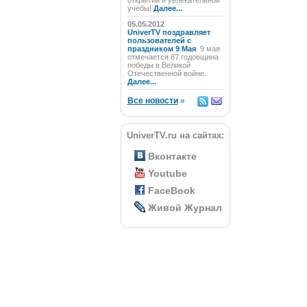
открытий и увлекательной
учёбы!
Далее...
05.05.2012
UniverTV поздравляет
пользователей с
праздником 9 Мая
9 мая
отмечается 67 годовщина
победы в Великой
Отечественной войне.
Далее...
Все новости
»
UniverTV.ru на сайтах:
Вконтакте
Youtube
FaceBook
Живой Журнал