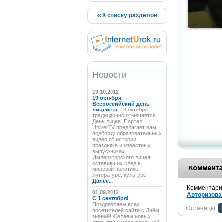
К списку разделов
Новости
19.10.2012
19 октября –
Всероссийский день
лицеиста
19 октября
традиционно отмечается
День лицея. Портал
UniverTV предлагает вам
подборку образовательных
видео об истории
праздника и известных
выпускниках
Императорского лицея,
оставивших след в
мировой политике,
литературе, культуре.
Далее...
Комментарии
01.09.2012
Авторизова
C 1 сентября!
Поздравляем всех
Страницы:
посетителей сайта с Днём
знаний! Желаем новых