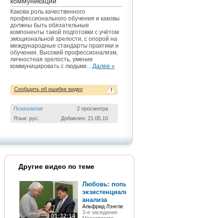
коммуникаций
Какова роль качественного
профессионального обучения и каковы
должны быть обязательные
компоненты такой подготовки с учётом
эмоциональной зрелости, с опорой на
международные стандарты практики и
обучения. Высокий профессионализм,
личностная зрелость, умение
коммуницировать с людьми...
Далее »
Сообщить об ошибке видео
!
Психология
2 просмотра
Язык: рус.
Добавлен: 21.05.10
Другие видео по теме
Любовь: попытка
экзистенциального
анализа
Альфрид Лэнгле
3-е заседание
01:32:14