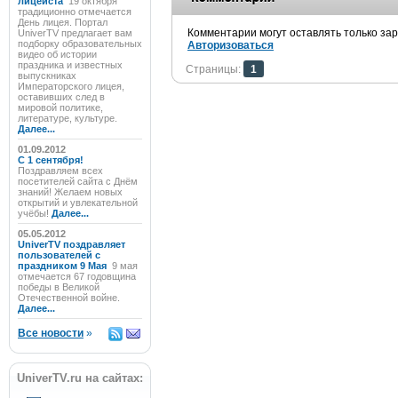
лицеиста
19 октября
традиционно отмечается
День лицея. Портал
Комментарии могут оставлять только за
UniverTV предлагает вам
подборку образовательных
Авторизоваться
видео об истории
праздника и известных
Страницы:
1
выпускниках
Императорского лицея,
оставивших след в
мировой политике,
литературе, культуре.
Далее...
01.09.2012
C 1 сентября!
Поздравляем всех
посетителей сайта с Днём
знаний! Желаем новых
открытий и увлекательной
учёбы!
Далее...
05.05.2012
UniverTV поздравляет
пользователей с
праздником 9 Мая
9 мая
отмечается 67 годовщина
победы в Великой
Отечественной войне.
Далее...
Все новости
»
UniverTV.ru на сайтах: