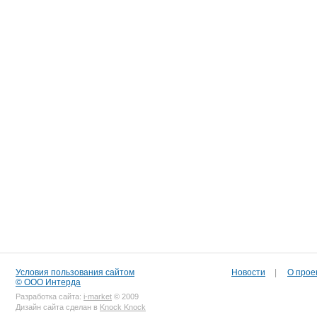
Условия пользования сайтом
Новости
|
О прое
© ООО Интерда
Разработка сайта:
i-market
© 2009
Дизайн сайта сделан в
Knock Knock