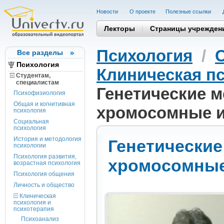
Новости
О проекте
Полезные cсылки
Лекторы
Страницы учрежден
Психология
/
Все разделы
Психология
Клиническая пс
Студентам,
cпециалистам
Генетические 
Психофизиология
Общая и когнитивная
хромосомные и
психология
Социальная
психология
История и методология
Генетические
психологии
Психология развития,
хромосомные
возрастная психология
Психология общения
Личность и общество
Клиническая
психология и
психотерапия
Психоанализ