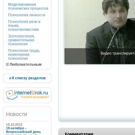
Моделирование
психических процессов
Психология личности
Психология речи и
языка,
психолингвистика
Зоопсихология,
сравнительная
психология
Психология труда,
Видео транслируетс
инженерная
психология
Любознательным
К списку разделов
Новости
19.10.2012
19 октября –
Всероссийский день