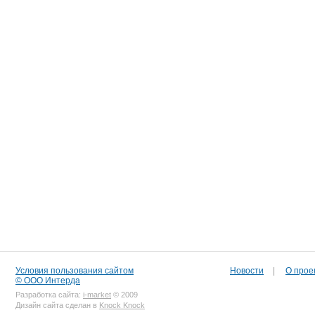
Условия пользования сайтом
Новости
|
О прое
© ООО Интерда
Разработка сайта:
i-market
© 2009
Дизайн сайта сделан в
Knock Knock