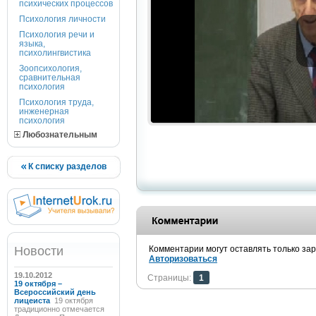
психических процессов
Психология личности
Психология речи и
языка,
психолингвистика
Зоопсихология,
сравнительная
психология
Психология труда,
инженерная
психология
Любознательным
К списку разделов
Новости
Комментарии могут оставлять только за
Авторизоваться
19.10.2012
Страницы:
1
19 октября –
Всероссийский день
лицеиста
19 октября
традиционно отмечается