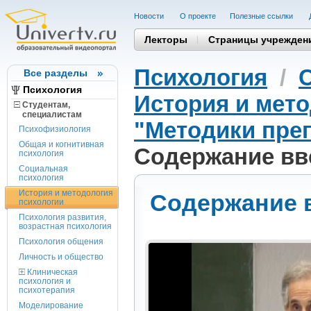
Новости
О проекте
Полезные cсылки
Лекторы
Страницы учрежден
Психология
/
Все разделы
Психология
История и мет
Студентам,
cпециалистам
"Методики пре
Психофизиология
Общая и когнитивная
Содержание вве
психология
Социальная
психология
История и методология
Содержание в
психологии
Психология развития,
возрастная психология
Психология общения
Личность и общество
Клиническая
психология и
психотерапия
Моделирование