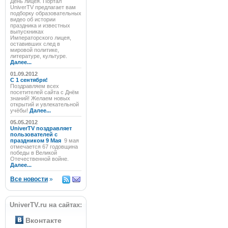
День лицея. Портал
UniverTV предлагает вам
подборку образовательных
видео об истории
праздника и известных
выпускниках
Императорского лицея,
оставивших след в
мировой политике,
литературе, культуре.
Далее...
01.09.2012
C 1 сентября!
Поздравляем всех
посетителей сайта с Днём
знаний! Желаем новых
открытий и увлекательной
учёбы!
Далее...
05.05.2012
UniverTV поздравляет
пользователей с
праздником 9 Мая
9 мая
отмечается 67 годовщина
победы в Великой
Отечественной войне.
Далее...
Все новости
»
UniverTV.ru на сайтах:
Вконтакте