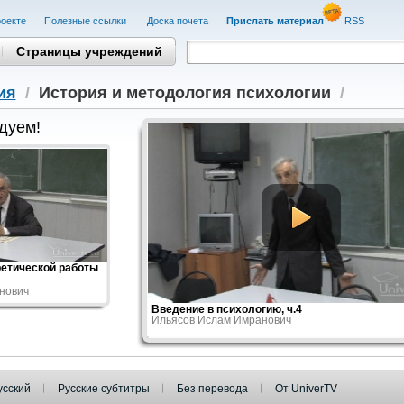
оекте
Полезные cсылки
Доска почета
Прислать материал
RSS
Страницы учреждений
ия
/
История и методология психологии
/
дуем!
етической работы
нович
Введение в психологию, ч.4
Ильясов Ислам Имранович
усский
Русские субтитры
Без перевода
От UniverTV