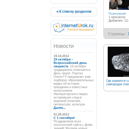
К списку разделов
Психология
1 просмотр
Добавлен: 12.
Страницы:
Новости
19.10.2012
19 октября –
Всероссийский день
лицеиста
19 октября
традиционно отмечается
День лицея. Портал
UniverTV предлагает вам
подборку образовательных
Где хранится 
видео об истории
самородок пла
праздника и известных
выпускниках
Императорского лицея,
оставивших след в
мировой политике,
литературе, культуре.
Далее...
01.09.2012
C 1 сентября!
Поздравляем всех
посетителей сайта с Днём
знаний! Желаем новых