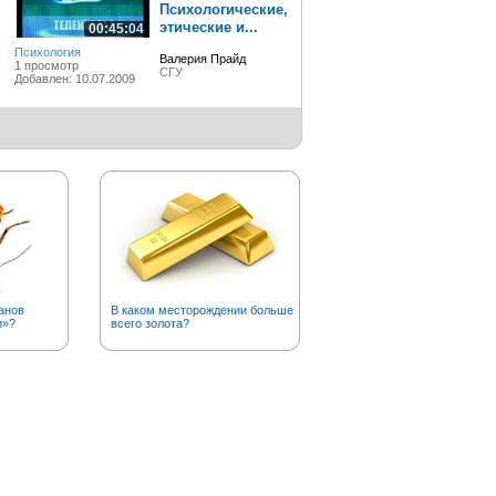
Психологические,
этические и...
00:45:04
Психология
Валерия Прайд
1 просмотр
СГУ
Добавлен: 10.07.2009
анов
В каком месторождении больше
С какой скоростью
и»?
всего золота?
увеличивается пустыня
Сахара?