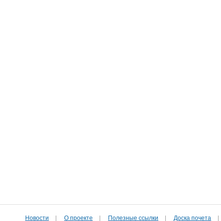
Новости
|
О проекте
|
Полезные cсылки
|
Доска почета
|