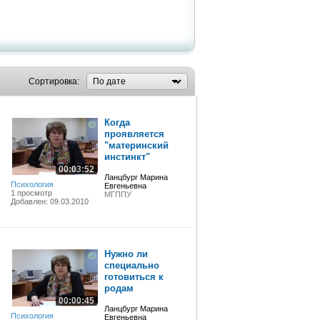
Сортировка:
Когда
проявляется
"материнский
инстинкт"
00:03:52
Ланцбург Марина
Психология
Евгеньевна
1 просмотр
МГППУ
Добавлен: 09.03.2010
Нужно ли
специально
готовиться к
родам
00:00:45
Ланцбург Марина
Психология
Евгеньевна