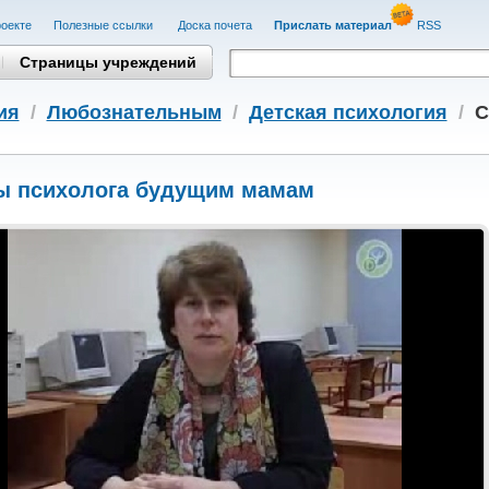
оекте
Полезные cсылки
Доска почета
Прислать материал
RSS
Страницы учреждений
ия
/
Любознательным
/
Детская психология
/
С
ы психолога будущим мамам