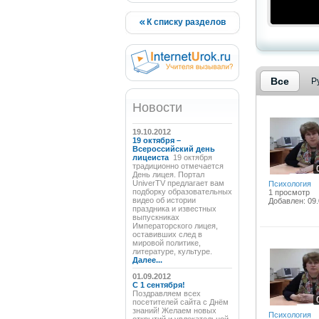
К списку разделов
Все
Р
Новости
19.10.2012
19 октября –
Всероссийский день
лицеиста
19 октября
традиционно отмечается
День лицея. Портал
UniverTV предлагает вам
Психология
подборку образовательных
1 просмотр
видео об истории
Добавлен: 09.
праздника и известных
выпускниках
Императорского лицея,
оставивших след в
мировой политике,
литературе, культуре.
Далее...
01.09.2012
C 1 сентября!
Поздравляем всех
посетителей сайта с Днём
знаний! Желаем новых
Психология