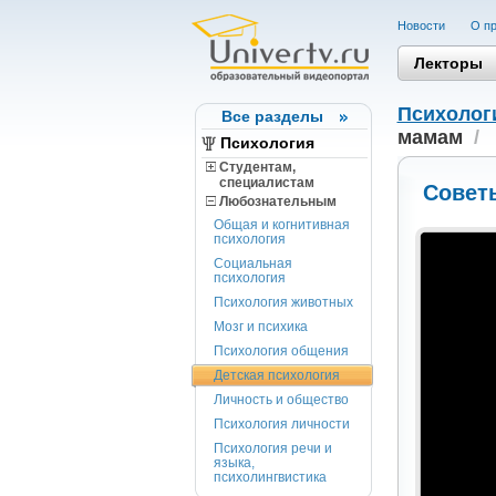
Новости
О пр
Лекторы
Психолог
Все разделы
мамам
/
Психология
Студентам,
cпециалистам
Совет
Любознательным
Общая и когнитивная
психология
Социальная
психология
Психология животных
Мозг и психика
Психология общения
Детская психология
Личность и общество
Психология личности
Психология речи и
языка,
психолингвистика