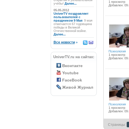
открытий и увлекательной
1 просмотр
учёбы!
Далее...
Добавлен: 09.
05.05.2012
UniverTV поздравляет
пользователей с
праздником 9 Мая
9 мая
отмечается 67 годовщина
победы в Великой
Отечественной войне.
Далее...
Все новости
»
Психология
1 просмотр
UniverTV.ru на сайтах:
Добавлен: 09.
Вконтакте
Youtube
FaceBook
Живой Журнал
Психология
1 просмотр
Добавлен: 09.
Страницы: