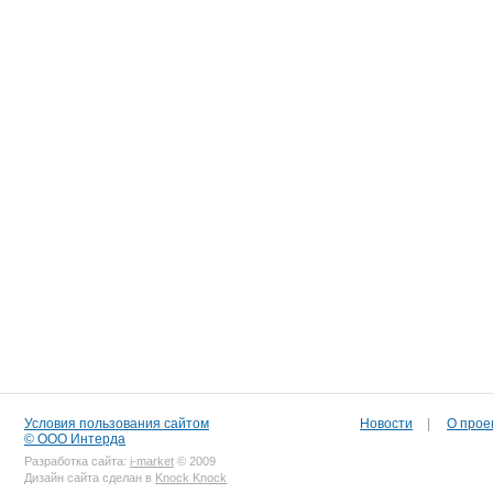
Условия пользования сайтом
Новости
|
О прое
© ООО Интерда
Разработка сайта:
i-market
© 2009
Дизайн сайта сделан в
Knock Knock