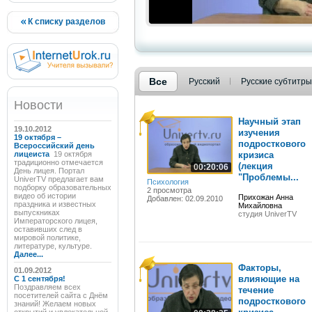
К списку разделов
Все
Русский
Русские субтитры
Новости
Научный этап
19.10.2012
изучения
19 октября –
подросткового
Всероссийский день
лицеиста
19 октября
кризиса
традиционно отмечается
(лекция
00:20:06
День лицея. Портал
"Проблемы...
UniverTV предлагает вам
Психология
подборку образовательных
2 просмотра
видео об истории
Прихожан Анна
Добавлен: 02.09.2010
праздника и известных
Михайловна
выпускниках
студия UniverTV
Императорского лицея,
оставивших след в
мировой политике,
литературе, культуре.
Далее...
Факторы,
01.09.2012
влияющие на
C 1 сентября!
Поздравляем всех
течение
посетителей сайта с Днём
подросткового
знаний! Желаем новых