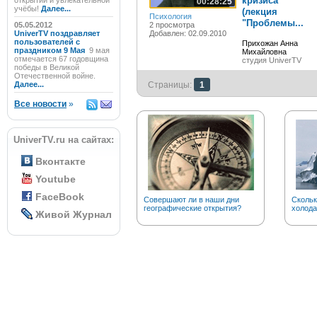
кризиса
открытий и увлекательной
00:28:25
учёбы!
Далее...
(лекция
Психология
"Проблемы...
05.05.2012
2 просмотра
UniverTV поздравляет
Добавлен: 02.09.2010
пользователей с
Прихожан Анна
праздником 9 Мая
9 мая
Михайловна
отмечается 67 годовщина
студия UniverTV
победы в Великой
Отечественной войне.
Далее...
Страницы:
1
Все новости
»
UniverTV.ru на сайтах:
Вконтакте
Youtube
FaceBook
Совершают ли в наши дни
Скольк
географические открытия?
холода
Живой Журнал