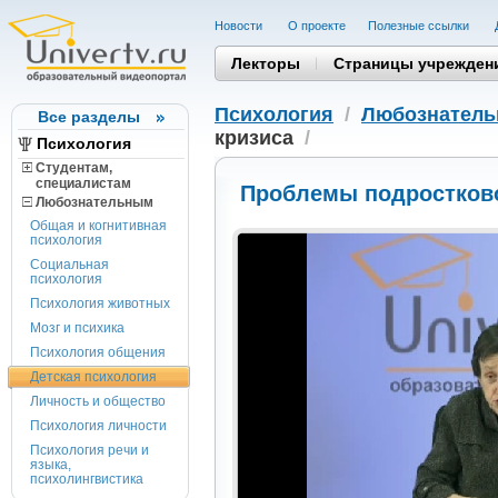
Новости
О проекте
Полезные cсылки
Лекторы
Страницы учрежден
Психология
/
Любознател
Все разделы
кризиса
/
Психология
Студентам,
cпециалистам
Проблемы подростково
Любознательным
Общая и когнитивная
психология
Социальная
психология
Психология животных
Мозг и психика
Психология общения
Детская психология
Личность и общество
Психология личности
Психология речи и
языка,
психолингвистика