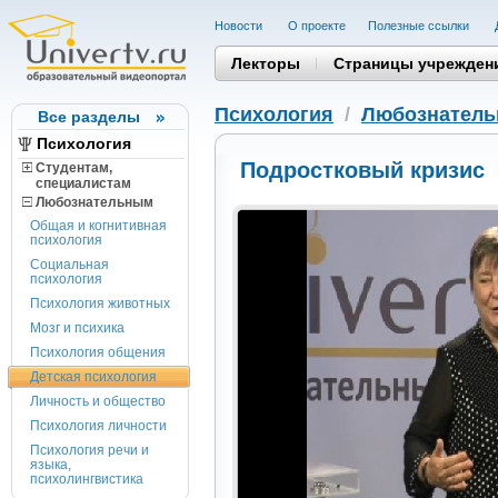
Новости
О проекте
Полезные cсылки
Лекторы
Страницы учрежден
Психология
/
Любознател
Все разделы
Психология
Подростковый кризис
Студентам,
cпециалистам
Любознательным
Общая и когнитивная
психология
Социальная
психология
Психология животных
Мозг и психика
Психология общения
Детская психология
Личность и общество
Психология личности
Психология речи и
языка,
психолингвистика