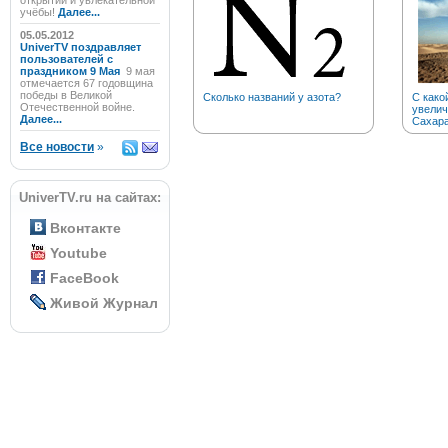
открытий и увлекательной
учёбы!
Далее...
05.05.2012
UniverTV поздравляет
пользователей с
праздником 9 Мая
9 мая
отмечается 67 годовщина
победы в Великой
Сколько названий у азота?
С како
Отечественной войне.
увелич
Далее...
Сахар
Все новости
»
UniverTV.ru на сайтах:
Вконтакте
Youtube
FaceBook
Живой Журнал