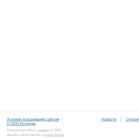
Условия пользования сайтом
Новости
|
О прое
© ООО Интерда
Разработка сайта:
i-market
© 2009
Дизайн сайта сделан в
Knock Knock