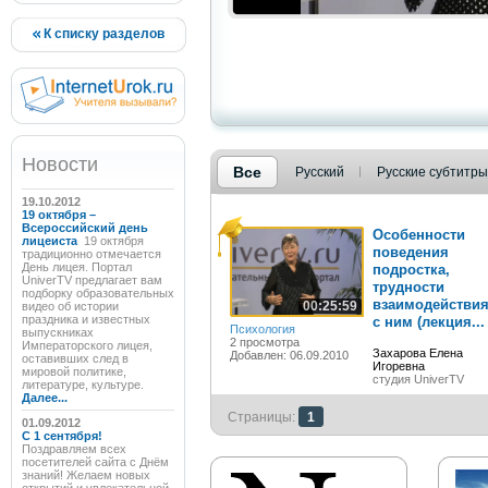
К списку разделов
Новости
Все
Русский
Русские субтитры
19.10.2012
19 октября –
Всероссийский день
Особенности
лицеиста
19 октября
поведения
традиционно отмечается
День лицея. Портал
подростка,
UniverTV предлагает вам
трудности
подборку образовательных
взаимодействи
00:25:59
видео об истории
праздника и известных
с ним (лекция...
Психология
выпускниках
2 просмотра
Императорского лицея,
Захарова Елена
Добавлен: 06.09.2010
оставивших след в
Игоревна
мировой политике,
студия UniverTV
литературе, культуре.
Далее...
Страницы:
1
01.09.2012
C 1 сентября!
Поздравляем всех
посетителей сайта с Днём
знаний! Желаем новых