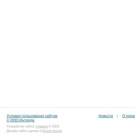
Условия пользования сайтом
Новости
|
О прое
© ООО Интерда
Разработка сайта:
i-market
© 2009
Дизайн сайта сделан в
Knock Knock