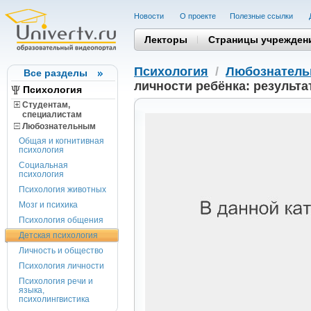
Новости
О проекте
Полезные cсылки
Лекторы
Страницы учрежден
Психология
/
Любознател
Все разделы
личности ребёнка: результ
Психология
Студентам,
cпециалистам
Любознательным
Общая и когнитивная
психология
Социальная
психология
Психология животных
Мозг и психика
Психология общения
Детская психология
Личность и общество
Психология личности
Психология речи и
языка,
психолингвистика