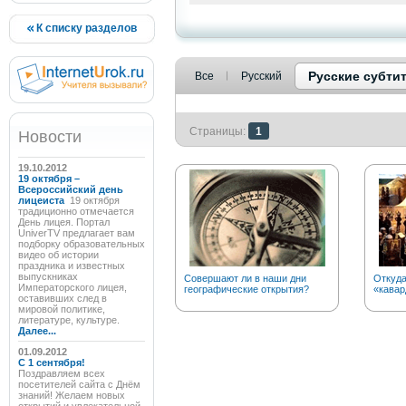
К списку разделов
Русские субти
Все
Русский
Страницы:
1
Новости
19.10.2012
19 октября –
Всероссийский день
лицеиста
19 октября
традиционно отмечается
День лицея. Портал
UniverTV предлагает вам
подборку образовательных
видео об истории
праздника и известных
выпускниках
Совершают ли в наши дни
Откуда
Императорского лицея,
географические открытия?
«кавар
оставивших след в
мировой политике,
литературе, культуре.
Далее...
01.09.2012
C 1 сентября!
Поздравляем всех
посетителей сайта с Днём
знаний! Желаем новых