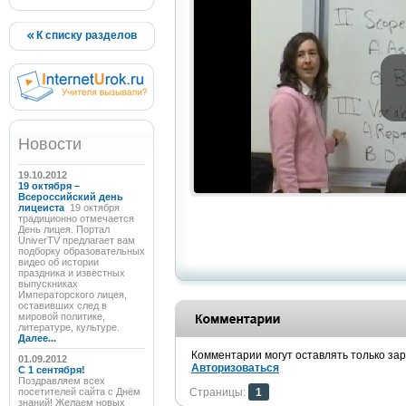
К списку разделов
Новости
19.10.2012
19 октября –
Всероссийский день
лицеиста
19 октября
традиционно отмечается
День лицея. Портал
UniverTV предлагает вам
подборку образовательных
видео об истории
праздника и известных
выпускниках
Императорского лицея,
оставивших след в
мировой политике,
литературе, культуре.
Далее...
Комментарии могут оставлять только за
01.09.2012
Авторизоваться
C 1 сентября!
Поздравляем всех
посетителей сайта с Днём
Страницы:
1
знаний! Желаем новых