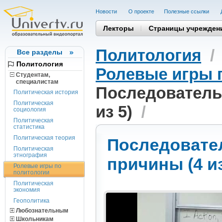
Новости
О проекте
Полезные cсылки
Лекторы
Страницы учрежден
Политология
Все разделы
Политология
Ролевые игры 
Студентам,
cпециалистам
Последователь
Политическая история
Политическая
из 5)
/
социология
Политическая
статистика
Политическая теория
Последовате
Политическая
этнография
причины (4 из
Ролевые игры по
политологии
Политическая
экономия
Геополитика
Любознательным
Школьникам