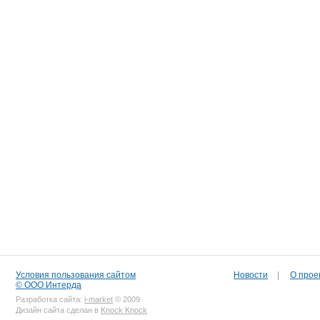
Условия пользования сайтом
Новости
|
О прое
© ООО Интерда
Разработка сайта:
i-market
© 2009
Дизайн сайта сделан в
Knock Knock