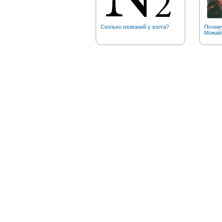
Сколько названий у азота?
Почему
Можай