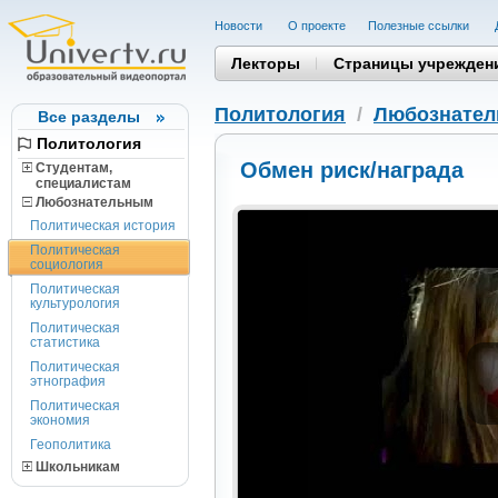
Новости
О проекте
Полезные cсылки
Лекторы
Страницы учрежден
Политология
/
Любознате
Все разделы
Политология
Обмен риск/награда
Студентам,
cпециалистам
Любознательным
Политическая история
Политическая
социология
Политическая
культурология
Политическая
статистика
Политическая
этнография
Политическая
экономия
Геополитика
Школьникам