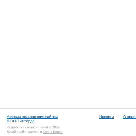
Условия пользования сайтом
Новости
|
О прое
© ООО Интерда
Разработка сайта:
i-market
© 2009
Дизайн сайта сделан в
Knock Knock