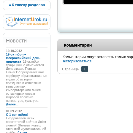
К списку разделов
Новости
19.10.2012
19 октября –
Комментарии могут оставлять только за
Всероссийский день
Авторизоваться
лицеиста
19 октября
традиционно отмечается
День лицея. Портал
Страницы:
1
UniverTV предлагает вам
подборку образовательных
видео об истории
праздника и известных
выпускниках
Императорского лицея,
оставивших след в
мировой политике,
литературе, культуре.
Далее...
01.09.2012
C 1 сентября!
Поздравляем всех
посетителей сайта с Днём
знаний! Желаем новых
открытий и увлекательной
учёбы!
Далее...