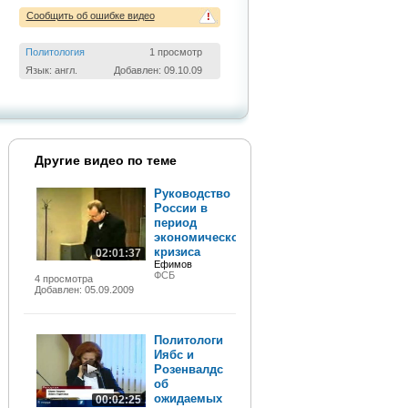
Сообщить об ошибке видео
!
Политология
1 просмотр
Язык: англ.
Добавлен: 09.10.09
Другие видео по теме
Руководство
России в
период
экономического
кризиса
02:01:37
Ефимов
ФСБ
4 просмотра
Добавлен: 05.09.2009
Политологи
Иябс и
Розенвалдс
об
ожидаемых
00:02:25