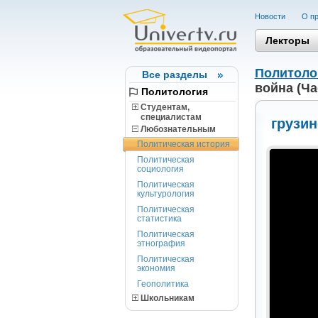
Новости
О пр
Лекторы
Политоло
Все разделы
война (Ча
Политология
Студентам,
cпециалистам
грузин
Любознательным
Политическая история
Политическая
социология
Политическая
культурология
Политическая
статистика
Политическая
этнография
Политическая
экономия
Геополитика
Школьникам