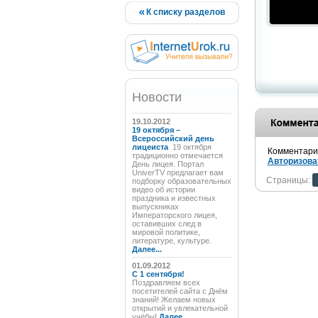
К списку разделов
Новости
19.10.2012
19 октября –
Всероссийский день
лицеиста
19 октября
Комментарии
традиционно отмечается
Авторизова
День лицея. Портал
UniverTV предлагает вам
Страницы:
подборку образовательных
видео об истории
праздника и известных
выпускниках
Императорского лицея,
оставивших след в
мировой политике,
литературе, культуре.
Далее...
01.09.2012
C 1 сентября!
Поздравляем всех
посетителей сайта с Днём
знаний! Желаем новых
открытий и увлекательной
учёбы!
Далее...