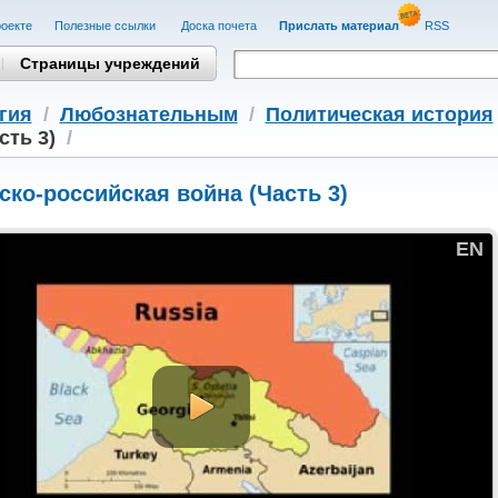
оекте
Полезные cсылки
Доска почета
Прислать материал
RSS
Страницы учреждений
гия
/
Любознательным
/
Политическая история
сть 3)
/
ско-российская война (Часть 3)
EN