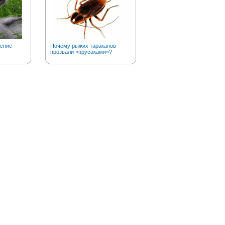
ение
Почему рыжих тараканов
Совершают ли в наши дни
прозвали «прусаками»?
географические открытия?