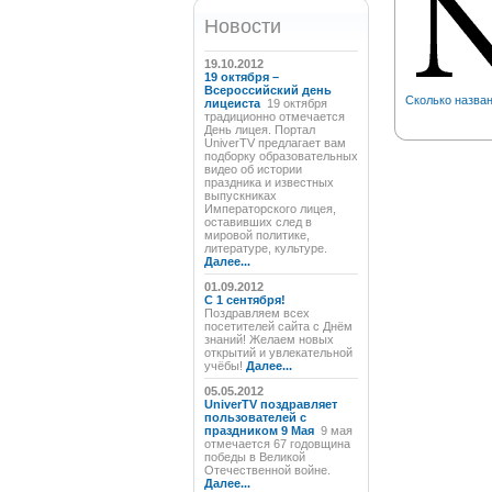
Новости
19.10.2012
19 октября –
Всероссийский день
Сколько назван
лицеиста
19 октября
традиционно отмечается
День лицея. Портал
UniverTV предлагает вам
подборку образовательных
видео об истории
праздника и известных
выпускниках
Императорского лицея,
оставивших след в
мировой политике,
литературе, культуре.
Далее...
01.09.2012
C 1 сентября!
Поздравляем всех
посетителей сайта с Днём
знаний! Желаем новых
открытий и увлекательной
учёбы!
Далее...
05.05.2012
UniverTV поздравляет
пользователей с
праздником 9 Мая
9 мая
отмечается 67 годовщина
победы в Великой
Отечественной войне.
Далее...