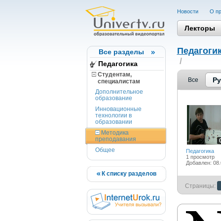
Новости
О пр
Лекторы
Педагоги
Все разделы
/
Педагогика
Студентам,
Ру
Все
cпециалистам
Дополнительное
образование
Инновационные
технологии в
образовании
Методика
преподавания
Общее
Педагогика
1 просмотр
Добавлен: 08.
К списку разделов
Страницы: