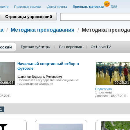
оекте
Полезные cсылки
Доска почета
Прислать материал
RSS
Страницы учреждений
ка
/
Методика преподавания
/
Методика препода
сский
Русские субтитры
Без перевода
От UniverTV
Начальный спортивный отбор в
футболе
Шарипов Джамиль Гумерович
Поволжская государственная социально-
00:09:04
00:25:21
гуманитарная академия
Педагогика
1 просмотр
07.2011
Добавлен: 08.07.2011
1