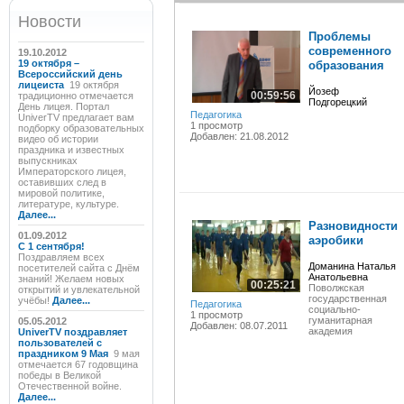
Новости
Проблемы
современного
19.10.2012
19 октября –
образования
Всероссийский день
лицеиста
19 октября
Йозеф
00:59:56
традиционно отмечается
Подгорецкий
День лицея. Портал
Педагогика
UniverTV предлагает вам
1 просмотр
подборку образовательных
Добавлен: 21.08.2012
видео об истории
праздника и известных
выпускниках
Императорского лицея,
оставивших след в
мировой политике,
литературе, культуре.
Далее...
Разновидности
01.09.2012
аэробики
C 1 сентября!
Поздравляем всех
Доманина Наталья
посетителей сайта с Днём
Анатольевна
знаний! Желаем новых
00:25:21
Поволжская
открытий и увлекательной
государственная
учёбы!
Далее...
Педагогика
социально-
1 просмотр
гуманитарная
05.05.2012
Добавлен: 08.07.2011
академия
UniverTV поздравляет
пользователей с
праздником 9 Мая
9 мая
отмечается 67 годовщина
победы в Великой
Отечественной войне.
Далее...