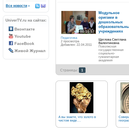
Все новости
»
Модульное
оригами в
UniverTV.ru на сайтах:
дошкольных
образовательн
Вконтакте
учреждениях
00:10:57
Youtube
Педагогика
Щеглова Светлана
2 просмотра
FaceBook
Валентиновна
Добавлен: 22.04.2011
Поволжская
государственная
Живой Журнал
социально-
гуманитарная
академия
Страницы:
1
А вы знаете, что золото в
Соверш
чистом виде….
геогра