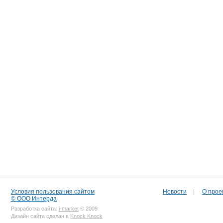
Условия пользования сайтом
Новости
|
О прое
© ООО Интерда
Разработка сайта:
i-market
© 2009
Дизайн сайта сделан в
Knock Knock