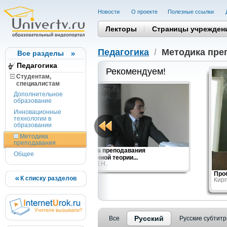
Новости
О проекте
Полезные cсылки
Лекторы
Страницы учрежден
Педагогика
/
Методика пре
Все разделы
Педагогика
Рекомендуем!
Студентам,
cпециалистам
Дополнительное
образование
Инновационные
технологии в
образовании
Методика
преподавания
Специфика преподавания
Общее
эволюционной теории...
Тиходеев О.Н.
Про
К списку разделов
Кирп
Русский
Все
Русские субтит