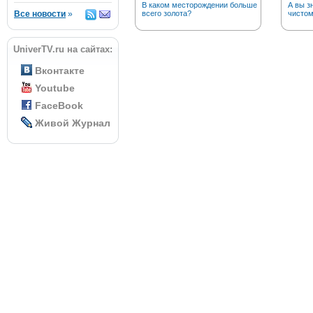
В каком месторождении больше
А вы з
Все новости
»
всего золота?
чистом
UniverTV.ru на сайтах:
Вконтакте
Youtube
FaceBook
Живой Журнал