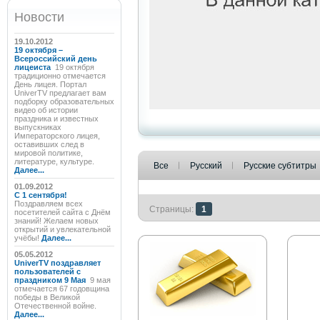
Новости
19.10.2012
19 октября –
Всероссийский день
лицеиста
19 октября
традиционно отмечается
День лицея. Портал
UniverTV предлагает вам
подборку образовательных
видео об истории
праздника и известных
выпускниках
Императорского лицея,
оставивших след в
мировой политике,
литературе, культуре.
Все
Русский
Русские субтитры
Далее...
01.09.2012
C 1 сентября!
Поздравляем всех
Страницы:
1
посетителей сайта с Днём
знаний! Желаем новых
открытий и увлекательной
учёбы!
Далее...
05.05.2012
UniverTV поздравляет
пользователей с
праздником 9 Мая
9 мая
отмечается 67 годовщина
победы в Великой
Отечественной войне.
Далее...