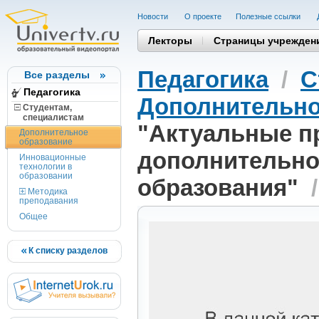
Новости
О проекте
Полезные cсылки
Лекторы
Страницы учрежден
Педагогика
/
С
Все разделы
Педагогика
Дополнительно
Студентам,
cпециалистам
"Актуальные п
Дополнительное
образование
дополнительно
Инновационные
технологии в
образовании
образования"
Методика
преподавания
Общее
К списку разделов