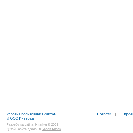
Условия пользования сайтом
Новости
|
О прое
© ООО Интерда
Разработка сайта:
i-market
© 2009
Дизайн сайта сделан в
Knock Knock