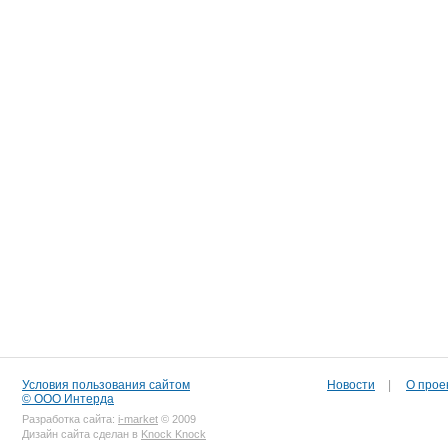
Условия пользования сайтом
Новости
|
О прое
© ООО Интерда
Разработка сайта:
i-market
© 2009
Дизайн сайта сделан в
Knock Knock