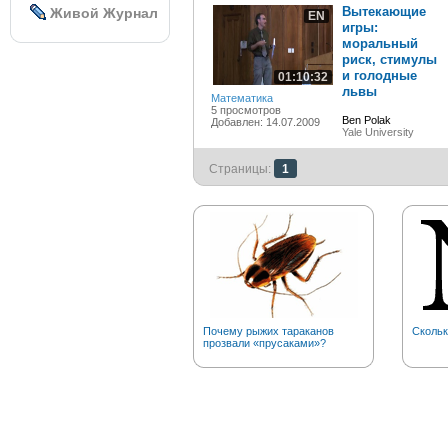
Вытекающие
Живой Журнал
EN
игры:
моральный
риск, стимулы
и голодные
01:10:32
львы
Математика
5 просмотров
Ben Polak
Добавлен: 14.07.2009
Yale University
Страницы:
1
Почему рыжих тараканов
Скольк
прозвали «прусаками»?