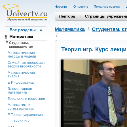
Новости
О проекте
Полезные cсылки
Лекторы
Страницы учрежден
Математика
/
Студентам, c
Все разделы
/
Математика
Студентам,
cпециалистам
Теория игр. Курс лекц
Математические
методы и модели
Случайные процессы и
теория вероятности
Математический
анализ
Информатика
Элементарная
математика
Топология и геометрия
Математика и
естествознание
Теория управления
Теория игр