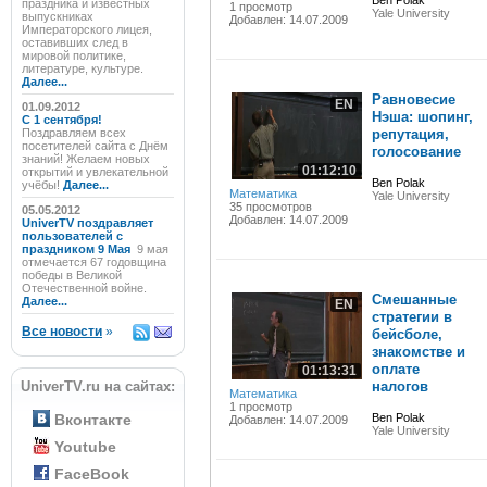
Ben Polak
праздника и известных
1 просмотр
Yale University
выпускниках
Добавлен: 14.07.2009
Императорского лицея,
оставивших след в
мировой политике,
литературе, культуре.
Далее...
Равновесие
EN
01.09.2012
Нэша: шопинг,
C 1 сентября!
Поздравляем всех
репутация,
посетителей сайта с Днём
голосование
знаний! Желаем новых
01:12:10
открытий и увлекательной
Ben Polak
учёбы!
Далее...
Математика
Yale University
35 просмотров
05.05.2012
Добавлен: 14.07.2009
UniverTV поздравляет
пользователей с
праздником 9 Мая
9 мая
отмечается 67 годовщина
победы в Великой
Отечественной войне.
Смешанные
Далее...
EN
стратегии в
Все новости
»
бейсболе,
знакомстве и
оплате
01:13:31
UniverTV.ru на сайтах:
налогов
Математика
1 просмотр
Вконтакте
Ben Polak
Добавлен: 14.07.2009
Yale University
Youtube
FaceBook