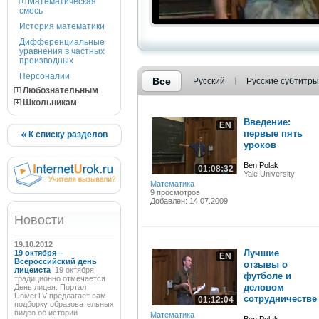
Математическая
смесь
История математики
Дифференциальные
уравнения в частных
производных
Персоналии
Все
Русский
Русские субтитры
Любознательным
Школьникам
Введение:
EN
первые пять
К списку разделов
уроков
Ben Polak
01:08:32
Yale University
Математика
9 просмотров
Добавлен: 14.07.2009
Новости
19.10.2012
Лучшие
19 октября –
EN
Всероссийский день
отзывы о
лицеиста
19 октября
футболе и
традиционно отмечается
деловом
День лицея. Портал
UniverTV предлагает вам
сотрудничестве
01:12:04
подборку образовательных
видео об истории
Математика