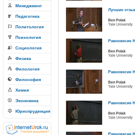
Менеджмент
Лучшие отзыв
Педагогика
Ben Polak
Yale University
Политология
Психология
Равновесие Н
Социология
Ben Polak
Yale University
Физика
Филология
Равновесие Н
Философия
Ben Polak
Yale University
Химия
Экономика
Равновесие Н
Юриспруденция
Ben Polak
Yale University
Равновесие Н