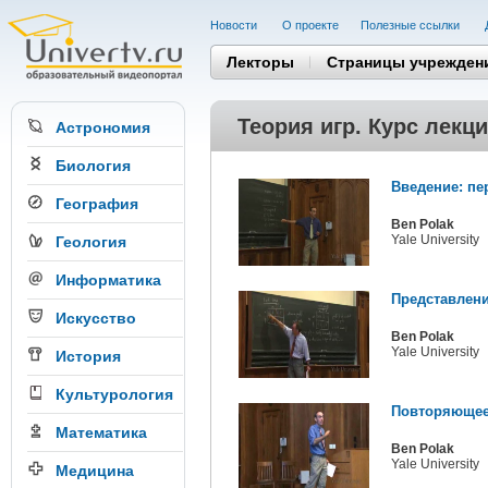
Новости
О проекте
Полезные cсылки
Лекторы
Страницы учрежден
Теория игр. Курс лекц
Астрономия
Биология
Введение: пе
География
Ben Polak
Yale University
Геология
Информатика
Представлени
Искусство
Ben Polak
Yale University
История
Культурология
Повторяющеес
Математика
Ben Polak
Yale University
Медицина