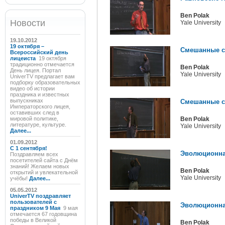
Ben Polak
Новости
Yale University
19.10.2012
19 октября –
Смешанные ст
Всероссийский день
лицеиста
19 октября
традиционно отмечается
Ben Polak
День лицея. Портал
Yale University
UniverTV предлагает вам
подборку образовательных
видео об истории
праздника и известных
выпускниках
Смешанные ст
Императорского лицея,
оставивших след в
мировой политике,
Ben Polak
литературе, культуре.
Yale University
Далее...
01.09.2012
C 1 сентября!
Эволюционная
Поздравляем всех
посетителей сайта с Днём
знаний! Желаем новых
Ben Polak
открытий и увлекательной
Yale University
учёбы!
Далее...
05.05.2012
UniverTV поздравляет
пользователей с
Эволюционная
праздником 9 Мая
9 мая
отмечается 67 годовщина
победы в Великой
Ben Polak