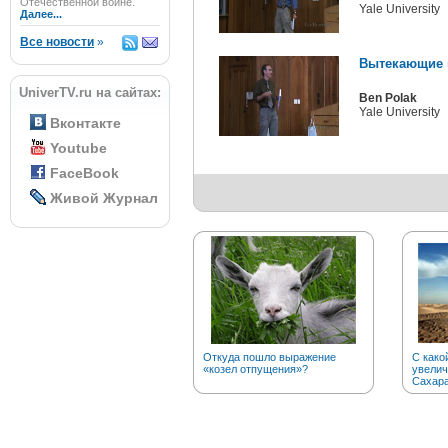
Отечественной войне.
Yale University
Далее...
Все новости
»
Вытекающие 
UniverTV.ru на сайтах:
Ben Polak
Yale University
Вконтакте
Youtube
FaceBook
Живой Журнал
Откуда пошло выражение
С како
«козел отпущения»?
увелич
Сахар