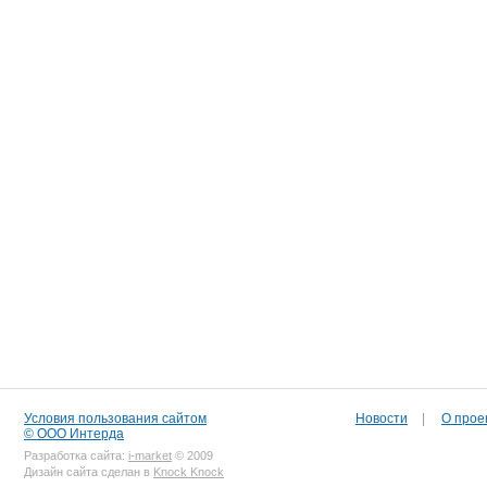
Условия пользования сайтом
Новости
|
О прое
© ООО Интерда
Разработка сайта:
i-market
© 2009
Дизайн сайта сделан в
Knock Knock