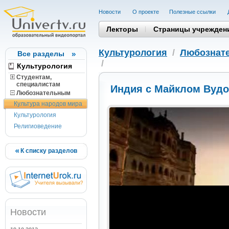
Новости
О проекте
Полезные cсылки
Лекторы
Страницы учрежден
Культурология
/
Любознат
Все разделы
/
Культурология
Студентам,
cпециалистам
Индия с Майклом Вуд
Любознательным
Культура народов мира
Культурология
Религиоведение
К списку разделов
Новости