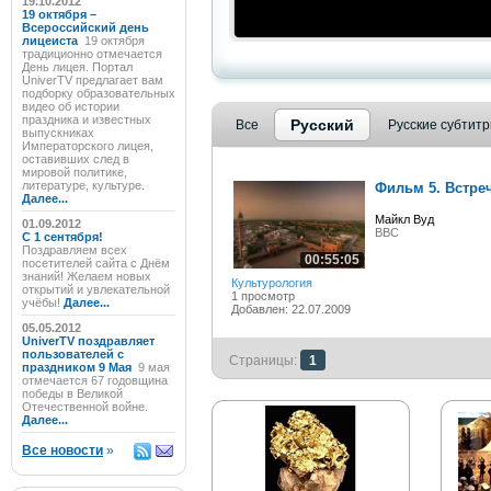
19.10.2012
19 октября –
Всероссийский день
лицеиста
19 октября
традиционно отмечается
День лицея. Портал
UniverTV предлагает вам
подборку образовательных
видео об истории
праздника и известных
Русский
Все
Русские субтит
выпускниках
Императорского лицея,
оставивших след в
мировой политике,
литературе, культуре.
Фильм 5. Встреч
Далее...
Майкл Вуд
01.09.2012
BBC
C 1 сентября!
Поздравляем всех
00:55:05
посетителей сайта с Днём
знаний! Желаем новых
Культурология
открытий и увлекательной
1 просмотр
учёбы!
Далее...
Добавлен: 22.07.2009
05.05.2012
UniverTV поздравляет
пользователей с
Страницы:
1
праздником 9 Мая
9 мая
отмечается 67 годовщина
победы в Великой
Отечественной войне.
Далее...
Все новости
»