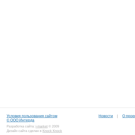
Условия пользования сайтом
Новости
|
О прое
© ООО Интерда
Разработка сайта:
i-market
© 2009
Дизайн сайта сделан в
Knock Knock