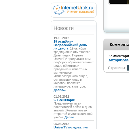
Новости
19.10.2012
19 октября –
Всероссийский день
лицеиста
19 октября
традиционно отмечается
День лицея. Портал
Комментарии
UniverTV предлагает вам
Авторизова
подборку образовательных
видео об истории
Страницы:
праздника и известных
выпускниках
Императорского лицея,
оставивших след в
мировой политике,
литературе, культуре.
Далее...
01.09.2012
C 1 сентября!
Поздравляем всех
посетителей сайта с Днём
знаний! Желаем новых
открытий и увлекательной
учёбы!
Далее...
05.05.2012
UniverTV поздравляет