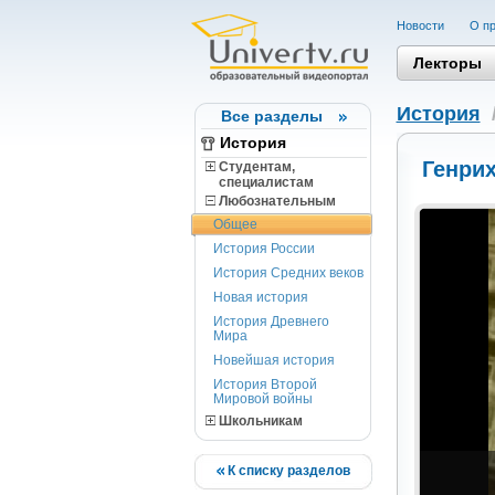
Новости
О пр
Лекторы
История
Все разделы
История
Генри
Студентам,
cпециалистам
Любознательным
Общее
История России
История Средних веков
Новая история
История Древнего
Мира
Новейшая история
История Второй
Мировой войны
Школьникам
К списку разделов