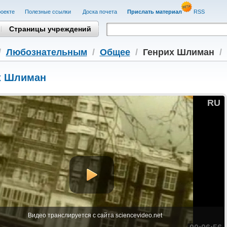
оекте
Полезные cсылки
Доска почета
Прислать материал
RSS
Страницы учреждений
/
Любознательным
/
Общее
/
Генрих Шлиман
/
х Шлиман
RU
Видео транслируется с сайта sciencevideo.net