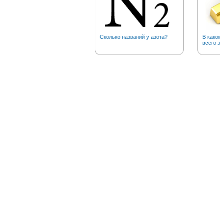
Сколько названий у азота?
В како
всего 