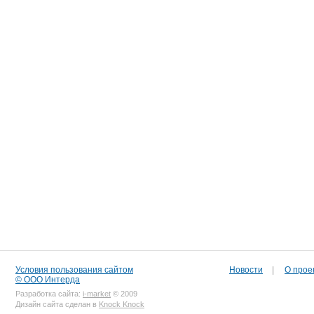
Условия пользования сайтом
Новости
|
О прое
© ООО Интерда
Разработка сайта:
i-market
© 2009
Дизайн сайта сделан в
Knock Knock