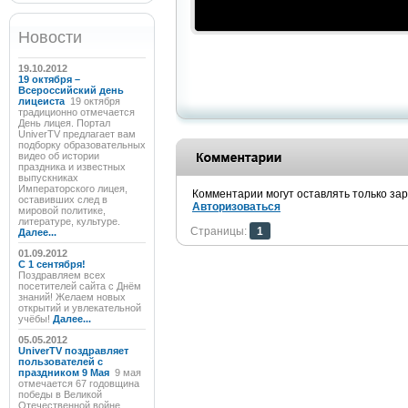
Новости
19.10.2012
19 октября –
Всероссийский день
лицеиста
19 октября
традиционно отмечается
День лицея. Портал
UniverTV предлагает вам
подборку образовательных
видео об истории
праздника и известных
выпускниках
Императорского лицея,
Комментарии могут оставлять только за
оставивших след в
Авторизоваться
мировой политике,
литературе, культуре.
Страницы:
1
Далее...
01.09.2012
C 1 сентября!
Поздравляем всех
посетителей сайта с Днём
знаний! Желаем новых
открытий и увлекательной
учёбы!
Далее...
05.05.2012
UniverTV поздравляет
пользователей с
праздником 9 Мая
9 мая
отмечается 67 годовщина
победы в Великой
Отечественной войне.