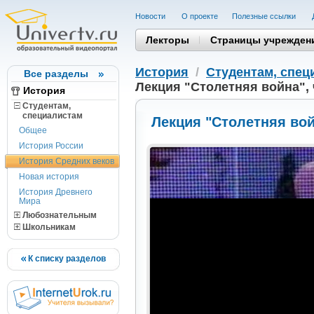
Новости
О проекте
Полезные cсылки
Лекторы
Страницы учрежден
История
/
Студентам, cпец
Все разделы
Лекция "Столетняя война", 
История
Студентам,
cпециалистам
Лекция "Столетняя вой
Общее
История России
История Средних веков
Новая история
История Древнего
Мира
Любознательным
Школьникам
К списку разделов