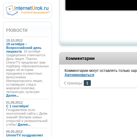
Новости
19.10.2012
19 октября –
Всероссийский день
лицеиста
19 октября
традиционно отмечается
День лицея. Портал
UniverTV предлагает вам
подборку образовательных
видео об истории
Комментарии могут оставлять только за
праздника и известных
Авторизоваться
выпускниках
Императорского лицея,
Страницы:
1
оставивших след в
мировой политике,
литературе, культуре.
Далее...
01.09.2012
C 1 сентября!
Поздравляем всех
посетителей сайта с Днём
знаний! Желаем новых
открытий и увлекательной
учёбы!
Далее...
05.05.2012
UniverTV поздравляет