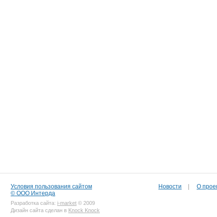
Условия пользования сайтом
Новости
|
О прое
© ООО Интерда
Разработка сайта:
i-market
© 2009
Дизайн сайта сделан в
Knock Knock