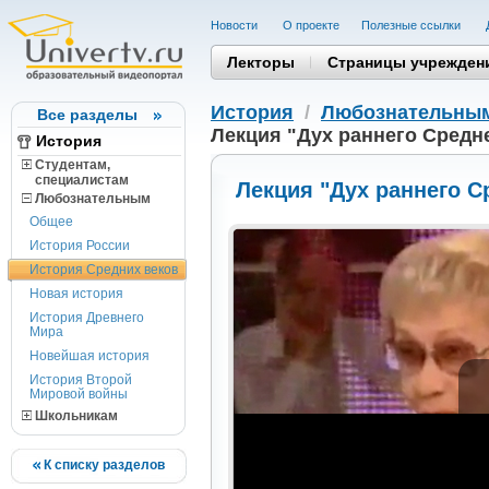
Новости
О проекте
Полезные cсылки
Лекторы
Страницы учрежден
История
/
Любознательны
Все разделы
Лекция "Дух раннего Средне
История
Студентам,
cпециалистам
Лекция "Дух раннего С
Любознательным
Общее
История России
История Средних веков
Новая история
История Древнего
Мира
Новейшая история
История Второй
Мировой войны
Школьникам
К списку разделов