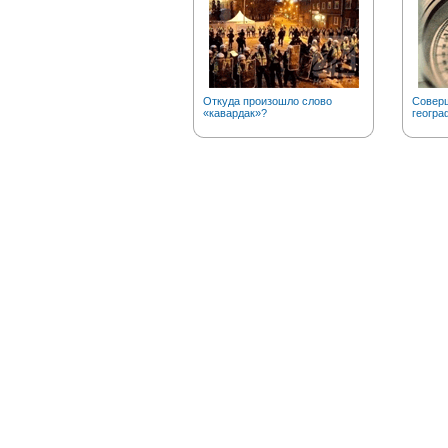
Откуда произошло слово
Соверш
«кавардак»?
геогра