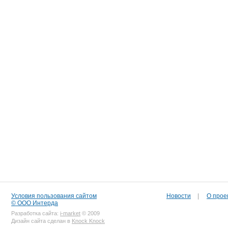
Условия пользования сайтом
Новости
|
О прое
© ООО Интерда
Разработка сайта:
i-market
© 2009
Дизайн сайта сделан в
Knock Knock