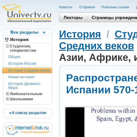
Новости
О проекте
Полезные cсылки
Лекторы
Страницы учрежден
История
/
Сту
Все разделы
История
Средних веков
Студентам,
cпециалистам
Азии, Африке, и
Общее
История России
История Средних веков
Распростране
Новая история
История Древнего
Испании 570-15
Мира
Любознательным
Школьникам
К списку разделов