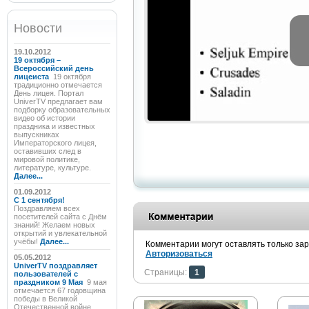
Новости
19.10.2012
19 октября –
Всероссийский день
лицеиста
19 октября
традиционно отмечается
День лицея. Портал
UniverTV предлагает вам
подборку образовательных
видео об истории
праздника и известных
выпускниках
Императорского лицея,
оставивших след в
мировой политике,
литературе, культуре.
Далее...
01.09.2012
C 1 сентября!
Поздравляем всех
посетителей сайта с Днём
знаний! Желаем новых
открытий и увлекательной
учёбы!
Далее...
Комментарии могут оставлять только за
Авторизоваться
05.05.2012
UniverTV поздравляет
Страницы:
1
пользователей с
праздником 9 Мая
9 мая
отмечается 67 годовщина
победы в Великой
Отечественной войне.