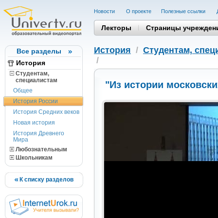
Новости
О проекте
Полезные cсылки
Лекторы
Страницы учрежден
История
/
Студентам, cпец
Все разделы
/
История
Студентам,
cпециалистам
"Из истории московски
Общее
История России
История Средних веков
Новая история
История Древнего
Мира
Любознательным
Школьникам
К списку разделов