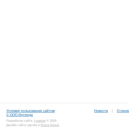
Условия пользования сайтом
Новости
|
О прое
© ООО Интерда
Разработка сайта:
i-market
© 2009
Дизайн сайта сделан в
Knock Knock