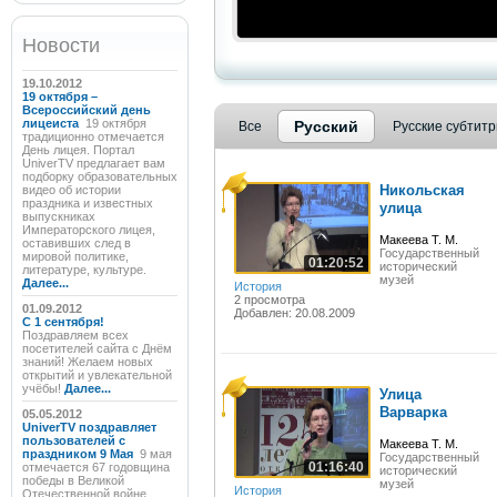
Новости
19.10.2012
19 октября –
Всероссийский день
лицеиста
19 октября
Русский
Все
Русские субтит
традиционно отмечается
День лицея. Портал
UniverTV предлагает вам
подборку образовательных
Никольская
видео об истории
праздника и известных
улица
выпускниках
Императорского лицея,
Макеева Т. М.
оставивших след в
Государственный
мировой политике,
01:20:52
исторический
литературе, культуре.
музей
Далее...
История
2 просмотра
01.09.2012
Добавлен: 20.08.2009
C 1 сентября!
Поздравляем всех
посетителей сайта с Днём
знаний! Желаем новых
открытий и увлекательной
учёбы!
Далее...
Улица
Варварка
05.05.2012
UniverTV поздравляет
пользователей с
Макеева Т. М.
праздником 9 Мая
9 мая
Государственный
01:16:40
отмечается 67 годовщина
исторический
победы в Великой
музей
История
Отечественной войне.