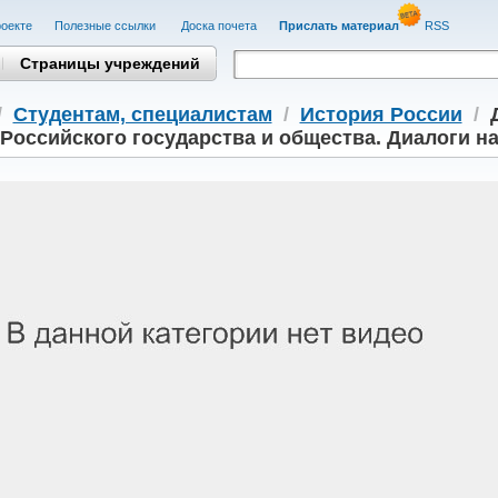
оекте
Полезные cсылки
Доска почета
Прислать материал
RSS
Страницы учреждений
/
Студентам, cпециалистам
/
История России
/
Российского государства и общества. Диалоги н