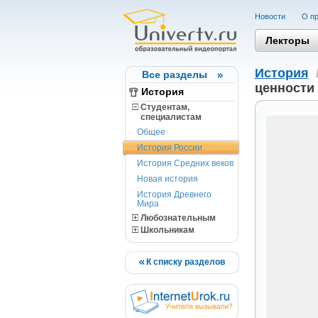
Новости
О пр
Лекторы
История
Все разделы
ценности 
История
Студентам,
cпециалистам
Общее
История России
История Средних веков
Новая история
История Древнего
Мира
Любознательным
Школьникам
К списку разделов