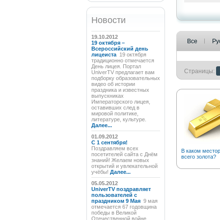
Новости
19.10.2012
Все
Ру
19 октября –
Всероссийский день
лицеиста
19 октября
традиционно отмечается
День лицея. Портал
Страницы:
UniverTV предлагает вам
подборку образовательных
видео об истории
праздника и известных
выпускниках
Императорского лицея,
оставивших след в
мировой политике,
литературе, культуре.
Далее...
01.09.2012
C 1 сентября!
Поздравляем всех
В каком место
посетителей сайта с Днём
всего золота?
знаний! Желаем новых
открытий и увлекательной
учёбы!
Далее...
05.05.2012
UniverTV поздравляет
пользователей с
праздником 9 Мая
9 мая
отмечается 67 годовщина
победы в Великой
Отечественной войне.