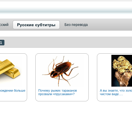
Русские субтитры
сский
Без перевода
1
рождении больше
Почему рыжих тараканов
А вы знаете, что золо
прозвали «прусаками»?
чистом виде….