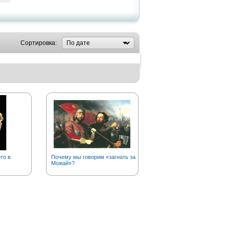
Сортировка:
то в
Почему мы говорим «загнать за
Совершают ли в наши дни
Можай»?
географические открытия?